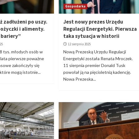
Gospodarka
uż zadłużeni po uszy.
Jest nowy prezes Urzędu
ożyczki i alimenty.
Regulacji Energetyki. Pierwsza
bariery”
taka sytuacja w historii
025
12 sierpnia 2025
18 tys. młodych osób w
Nową Prezeską Urzędu Regulacji
 lata pierwsze poważne
Energetyki została Renata Mroczek.
nsowe zakończyły się
11 sierpnia premier Donald Tusk
które mogą istotnie...
powołał ją na pięcioletnią kadencję.
Nowa Prezeska...