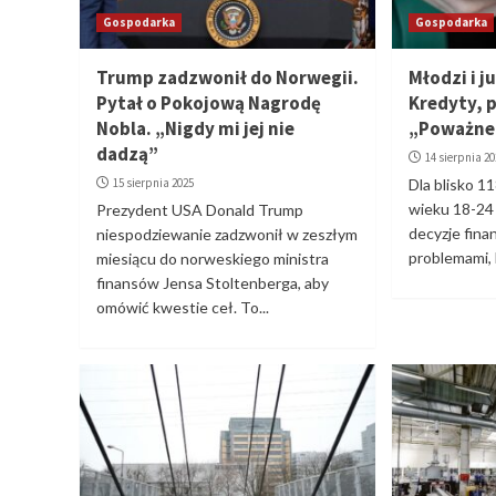
Gospodarka
Gospodarka
Trump zadzwonił do Norwegii.
Młodzi i j
Pytał o Pokojową Nagrodę
Kredyty, p
Nobla. „Nigdy mi jej nie
„Poważne 
dadzą”
14 sierpnia 2
15 sierpnia 2025
Dla blisko 1
wieku 18-24
Prezydent USA Donald Trump
decyzje fina
niespodziewanie zadzwonił w zeszłym
problemami, 
miesiącu do norweskiego ministra
finansów Jensa Stoltenberga, aby
omówić kwestie ceł. To...