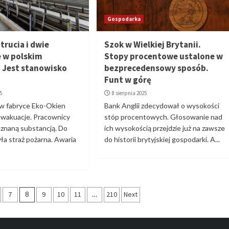
Gospodarka
trucia i dwie
Szok w Wielkiej Brytanii.
 w polskim
Stopy procentowe ustalone w
. Jest stanowisko
bezprecedensowy sposób.
Funt w górę
5
8 sierpnia 2025
w fabryce Eko-Okien
Bank Anglii zdecydował o wysokości
ewakuacje. Pracownicy
stóp procentowych. Głosowanie nad
ieznaną substancją. Do
ich wysokością przejdzie już na zawsze
yła straż pożarna. Awaria
do historii brytyjskiej gospodarki. A...
7
8
9
10
11
…
210
Next