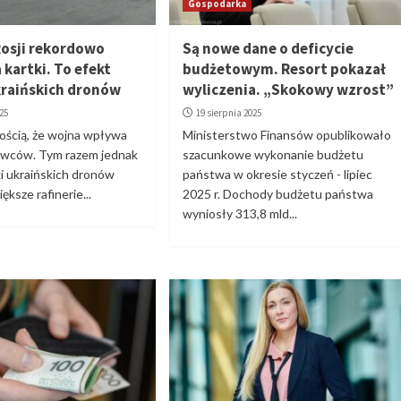
Gospodarka
Rosji rekordowo
Są nowe dane o deficycie
a kartki. To efekt
budżetowym. Resort pokazał
raińskich dronów
wyliczenia. „Skokowy wzrost”
025
19 sierpnia 2025
ością, że wojna wpływa
Ministerstwo Finansów opublikowało
owców. Tym razem jednak
szacunkowe wykonanie budżetu
ki ukraińskich dronów
państwa w okresie styczeń - lipiec
ększe rafinerie...
2025 r. Dochody budżetu państwa
wyniosły 313,8 mld...