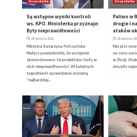
Gospodarka
Gospodarka
Są wstępne wyniki kontroli
Paliwo w 
ws. KPO. Ministerka przyznaje:
drogie i n
Były nieprawidłowości
ataków uk
24 sierpnia 2025
20 sierpnia 2
Ministra Katarzyna Pełczyńska-
Nie jest now
Nałęcz powiadomiła, że wstępnie
na ceny sur
skontrolowano 16 projektów i były w
w Rosji. Ata
nich nieprawidłowości. W kolejnych
zmusiły najwi
tygodniach sprawdzane zostaną
"najbardziej...