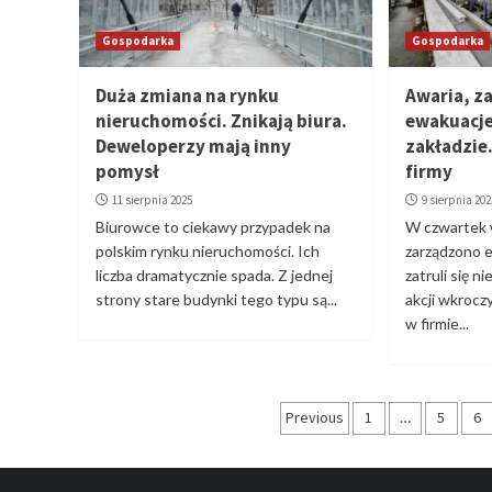
Gospodarka
Gospodarka
Duża zmiana na rynku
Awaria, za
nieruchomości. Znikają biura.
ewakuacje
Deweloperzy mają inny
zakładzie
pomysł
firmy
11 sierpnia 2025
9 sierpnia 202
Biurowce to ciekawy przypadek na
W czwartek 
polskim rynku nieruchomości. Ich
zarządzono 
liczba dramatycznie spada. Z jednej
zatruli się n
strony stare budynki tego typu są...
akcji wkrocz
w firmie...
Stronicowanie
Previous
1
…
5
6
wpisów