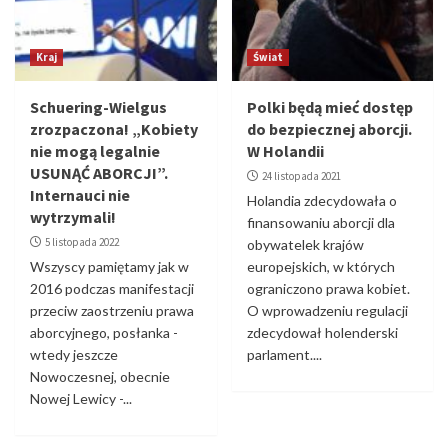
Kraj
Świat
Schuering-Wielgus
Polki będą mieć dostęp
zrozpaczona! „Kobiety
do bezpiecznej aborcji.
nie mogą legalnie
W Holandii
USUNĄĆ ABORCJI”.
24 listopada 2021
Internauci nie
Holandia zdecydowała o
wytrzymali!
finansowaniu aborcji dla
5 listopada 2022
obywatelek krajów
Wszyscy pamiętamy jak w
europejskich, w których
2016 podczas manifestacji
ograniczono prawa kobiet.
przeciw zaostrzeniu prawa
O wprowadzeniu regulacji
aborcyjnego, posłanka -
zdecydował holenderski
wtedy jeszcze
parlament....
Nowoczesnej, obecnie
Nowej Lewicy -...