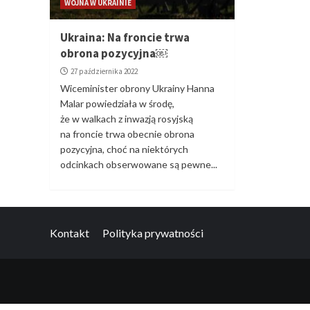
WOJNA W UKRAINIE
Ukraina: Na froncie trwa
obrona pozycyjna￼
27 października 2022
Wiceminister obrony Ukrainy Hanna
Malar powiedziała w środę,
że w walkach z inwazją rosyjską
na froncie trwa obecnie obrona
pozycyjna, choć na niektórych
odcinkach obserwowane są pewne...
Kontakt
Polityka prywatności