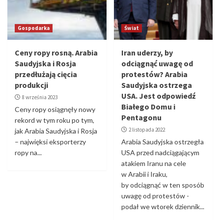
Gospodarka
Świat
Ceny ropy rosną. Arabia
Iran uderzy, by
Saudyjska i Rosja
odciągnąć uwagę od
przedłużają cięcia
protestów? Arabia
produkcji
Saudyjska ostrzega
USA. Jest odpowiedź
8 września 2023
Białego Domu i
Ceny ropy osiągnęły nowy
Pentagonu
rekord w tym roku po tym,
2 listopada 2022
jak Arabia Saudyjska i Rosja
– najwięksi eksporterzy
Arabia Saudyjska ostrzegła
ropy na...
USA przed nadciągającym
atakiem Iranu na cele
w Arabii i Iraku,
by odciągnąć w ten sposób
uwagę od protestów -
podał we wtorek dziennik...