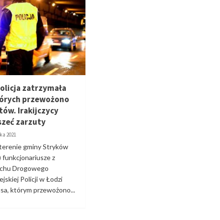
Policja zatrzymała
tórych przewożono
tów. Irakijczycy
szeć zarzuty
ka 2021
 terenie gminy Stryków
) funkcjonariusze z
uchu Drogowego
skiej Policji w Łodzi
usa, którym przewożono...