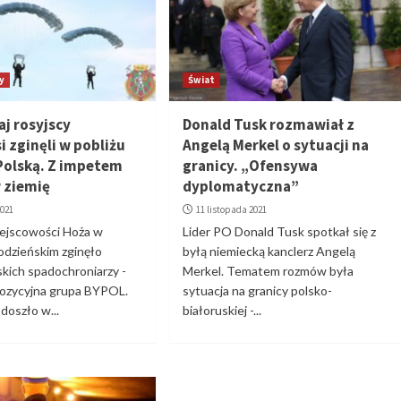
y
Świat
aj rosyjscy
Donald Tusk rozmawiał z
 zginęli w pobliżu
Angelą Merkel o sytuacji na
 Polską. Z impetem
granicy. „Ofensywa
w ziemię
dyplomatyczna”
2021
11 listopada 2021
iejscowości Hoża w
Lider PO Donald Tusk spotkał się z
odzieńskim zginęło
byłą niemiecką kanclerz Angelą
kich spadochroniarzy -
Merkel. Tematem rozmów była
pozycyjna grupa BYPOL.
sytuacja na granicy polsko-
doszło w...
białoruskiej -...