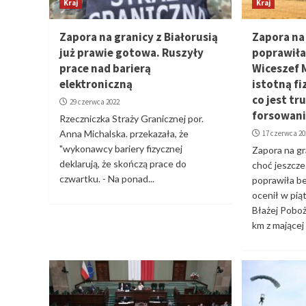
Kraj
Kraj
Zapora na granicy z Białorusią
Zapora na 
już prawie gotowa. Ruszyły
poprawiła
prace nad barierą
Wiceszef 
elektroniczną
istotną fi
co jest tr
29 czerwca 2022
forsowan
Rzeczniczka Straży Granicznej por.
Anna Michalska. przekazała, że
17 czerwca 20
"wykonawcy bariery fizycznej
Zapora na gr
deklarują, że skończą prace do
choć jeszcze
czwartku. - Na ponad...
poprawiła b
ocenił w pi
Błażej Pobo
km z mającej l