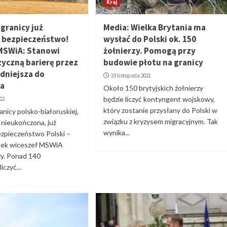
Kraj
granicy już
Media: Wielka Brytania ma
 bezpieczeństwo!
wysłać do Polski ok. 150
MSWiA: Stanowi
żołnierzy. Pomogą przy
zyczną barierę przez
budowie płotu na granicy
udniejsza do
19 listopada 2021
ia
Około 150 brytyjskich żołnierzy
będzie liczyć kontyngent wojskowy,
22
który zostanie przysłany do Polski w
anicy polsko-białoruskiej,
związku z kryzysem migracyjnym. Tak
 nieukończona, już
wynika...
ezpieczeństwo Polski –
ątek wiceszef MSWiA
ży. Ponad 140
iczyć...