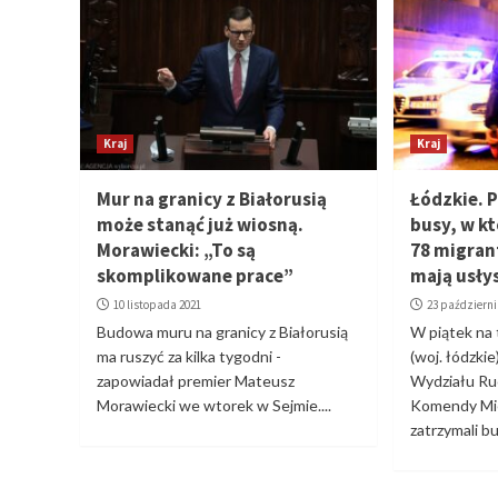
Kraj
Kraj
Mur na granicy z Białorusią
Łódzkie. 
może stanąć już wiosną.
busy, w k
Morawiecki: „To są
78 migran
skomplikowane prace”
mają usły
10 listopada 2021
23 październi
Budowa muru na granicy z Białorusią
W piątek na
ma ruszyć za kilka tygodni -
(woj. łódzkie
zapowiadał premier Mateusz
Wydziału R
Morawiecki we wtorek w Sejmie....
Komendy Miej
zatrzymali b