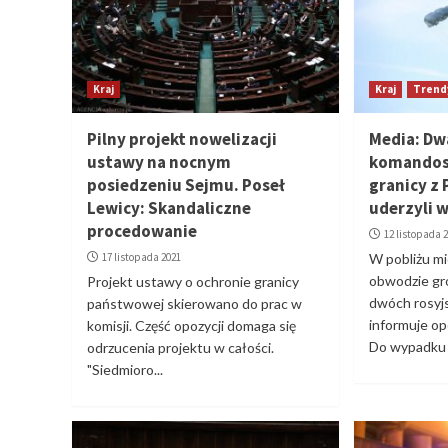
Kraj
Kraj
Trend
Pilny projekt nowelizacji
Media: Dw
ustawy na nocnym
komandosi
posiedzeniu Sejmu. Poseł
granicy z
Lewicy: Skandaliczne
uderzyli 
procedowanie
12 listopada 
17 listopada 2021
W pobliżu m
obwodzie gr
Projekt ustawy o ochronie granicy
dwóch rosyjs
państwowej skierowano do prac w
informuje o
komisji. Część opozycji domaga się
Do wypadku 
odrzucenia projektu w całości.
"Siedmioro...