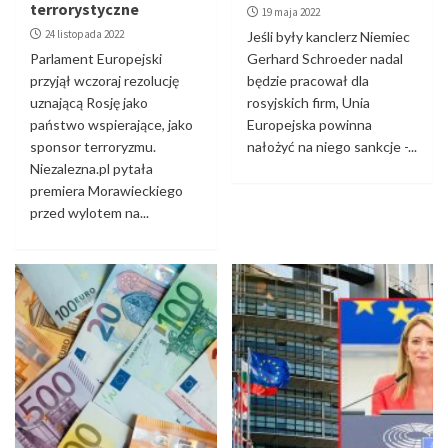
terrorystyczne
19 maja 2022
24 listopada 2022
Jeśli były kanclerz Niemiec
Parlament Europejski
Gerhard Schroeder nadal
przyjął wczoraj rezolucję
będzie pracował dla
uznającą Rosję jako
rosyjskich firm, Unia
państwo wspierające, jako
Europejska powinna
sponsor terroryzmu.
nałożyć na niego sankcje -...
Niezalezna.pl pytała
premiera Morawieckiego
przed wylotem na...