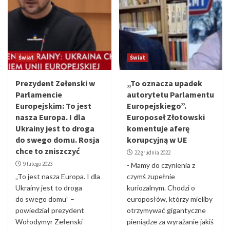
Świat
Świat
Prezydent Zełenski w
„To oznacza upadek
Parlamencie
autorytetu Parlamentu
Europejskim: To jest
Europejskiego”.
nasza Europa. I dla
Europoseł Złotowski
Ukrainy jest to droga
komentuje aferę
do swego domu. Rosja
korupcyjną w UE
chce to zniszczyć
22 grudnia 2022
9 lutego 2023
- Mamy do czynienia z
„To jest nasza Europa. I dla
czymś zupełnie
Ukrainy jest to droga
kuriozalnym. Chodzi o
do swego domu” –
europosłów, którzy mieliby
powiedział prezydent
otrzymywać gigantyczne
Wołodymyr Zełenski
pieniądze za wyrażanie jakiś