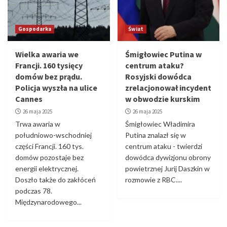
Gospodarka
Świat
Wielka awaria we
Śmigłowiec Putina w
Francji. 160 tysięcy
centrum ataku?
domów bez prądu.
Rosyjski dowódca
Policja wyszła na ulice
zrelacjonował incydent
Cannes
w obwodzie kurskim
26 maja 2025
26 maja 2025
Trwa awaria w
Śmigłowiec Władimira
południowo-wschodniej
Putina znalazł się w
części Francji. 160 tys.
centrum ataku - twierdzi
domów pozostaje bez
dowódca dywizjonu obrony
energii elektrycznej.
powietrznej Jurij Daszkin w
Doszło także do zakłóceń
rozmowie z RBC....
podczas 78.
Międzynarodowego...