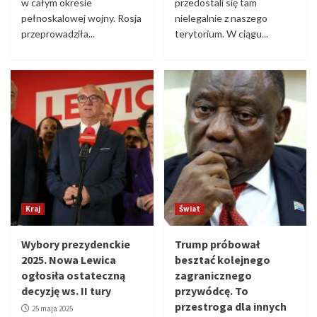
w całym okresie
przedostali się tam
pełnoskalowej wojny. Rosja
nielegalnie z naszego
przeprowadziła...
terytorium. W ciągu...
Kraj
Świat
Wybory prezydenckie
Trump próbował
2025. Nowa Lewica
besztać kolejnego
ogłosiła ostateczną
zagranicznego
decyzję ws. II tury
przywódcę. To
przestroga dla innych
25 maja 2025