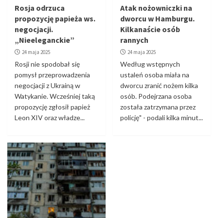
Rosja odrzuca
Atak nożowniczki na
propozycję papieża ws.
dworcu w Hamburgu.
negocjacji.
Kilkanaście osób
„Nieeleganckie”
rannych
24 maja 2025
24 maja 2025
Rosji nie spodobał się
Według wstępnych
pomysł przeprowadzenia
ustaleń osoba miała na
negocjacji z Ukrainą w
dworcu zranić nożem kilka
Watykanie. Wcześniej taką
osób. Podejrzana osoba
propozycję zgłosił papież
została zatrzymana przez
Leon XIV oraz władze...
policję" - podali kilka minut...