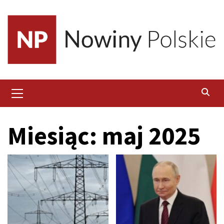
Skip
to
content
Primary
Menu
Miesiąc:
maj 2025