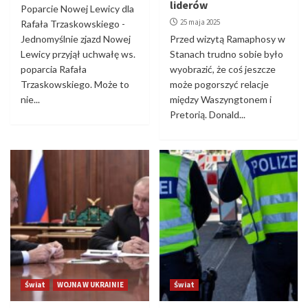
liderów
Poparcie Nowej Lewicy dla
25 maja 2025
Rafała Trzaskowskiego -
Jednomyślnie zjazd Nowej
Przed wizytą Ramaphosy w
Lewicy przyjął uchwałę ws.
Stanach trudno sobie było
poparcia Rafała
wyobrazić, że coś jeszcze
Trzaskowskiego. Może to
może pogorszyć relacje
nie...
między Waszyngtonem i
Pretorią. Donald...
Świat
WOJNA W UKRAINIE
Świat