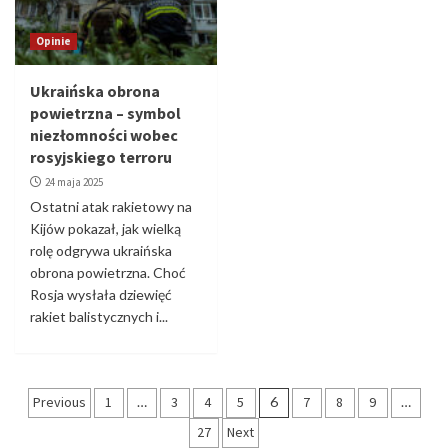
Opinie
Ukraińska obrona
powietrzna – symbol
niezłomności wobec
rosyjskiego terroru
24 maja 2025
Ostatni atak rakietowy na
Kijów pokazał, jak wielką
rolę odgrywa ukraińska
obrona powietrzna. Choć
Rosja wysłała dziewięć
rakiet balistycznych i...
Stronicowanie
Previous
1
…
3
4
5
6
7
8
9
…
wpisów
27
Next