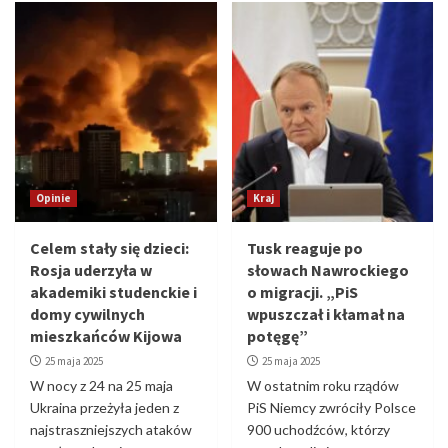
Opinie
Kraj
Celem stały się dzieci:
Tusk reaguje po
Rosja uderzyła w
słowach Nawrockiego
akademiki studenckie i
o migracji. „PiS
domy cywilnych
wpuszczał i kłamał na
mieszkańców Kijowa
potęgę”
25 maja 2025
25 maja 2025
W nocy z 24 na 25 maja
W ostatnim roku rządów
Ukraina przeżyła jeden z
PiS Niemcy zwróciły Polsce
najstraszniejszych ataków
900 uchodźców, którzy