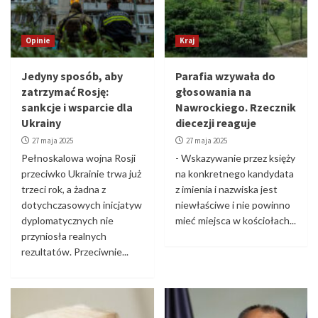
Opinie
Kraj
Jedyny sposób, aby
Parafia wzywała do
zatrzymać Rosję:
głosowania na
sankcje i wsparcie dla
Nawrockiego. Rzecznik
Ukrainy
diecezji reaguje
27 maja 2025
27 maja 2025
Pełnoskalowa wojna Rosji
- Wskazywanie przez księży
przeciwko Ukrainie trwa już
na konkretnego kandydata
trzeci rok, a żadna z
z imienia i nazwiska jest
dotychczasowych inicjatyw
niewłaściwe i nie powinno
dyplomatycznych nie
mieć miejsca w kościołach...
przyniosła realnych
rezultatów. Przeciwnie...