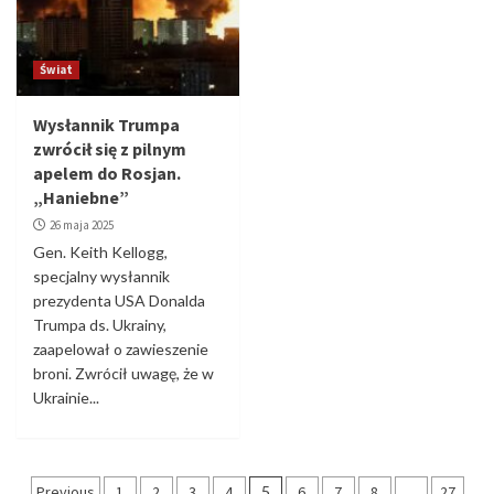
Świat
Wysłannik Trumpa
zwrócił się z pilnym
apelem do Rosjan.
„Haniebne”
26 maja 2025
Gen. Keith Kellogg,
specjalny wysłannik
prezydenta USA Donalda
Trumpa ds. Ukrainy,
zaapelował o zawieszenie
broni. Zwrócił uwagę, że w
Ukrainie...
Stronicowanie
Previous
1
2
3
4
5
6
7
8
…
27