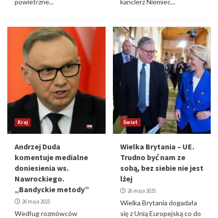
powietrzne...
kanclerz Niemiec...
Kraj
Świat
Andrzej Duda
Wielka Brytania – UE.
komentuje medialne
Trudno być nam ze
doniesienia ws.
sobą, bez siebie nie jest
Nawrockiego.
lżej
„Bandyckie metody”
26 maja 2025
26 maja 2025
Wielka Brytania dogadała
Według rozmówców
się z Unią Europejską co do