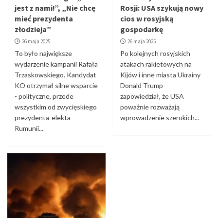
jest z nami!”, „Nie chcę
Rosji: USA szykują nowy
mieć prezydenta
cios w rosyjską
złodzieja”
gospodarkę
26 maja 2025
26 maja 2025
To było największe
Po kolejnych rosyjskich
wydarzenie kampanii Rafała
atakach rakietowych na
Trzaskowskiego. Kandydat
Kijów i inne miasta Ukrainy
KO otrzymał silne wsparcie
Donald Trump
- polityczne, przede
zapowiedział, że USA
wszystkim od zwycięskiego
poważnie rozważają
prezydenta-elekta
wprowadzenie szerokich...
Rumunii...