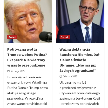
Świat
Świat
Polityczna wolta
Ważna deklaracja
Trumpa wobec Putina?
kanclerza Niemiec. Dał
Eksperci: Nie wierzmy
zielone światło
w nagłe przebudzenie
Ukrainie. „Nie ma już
żadnych ograniczeń”
27 maja 2025
26 maja 2025
Po miesiącach unikania
otwartej krytyki Władimira
Ukraina nie ma już
Putina Donald Trump ostro
ograniczeń związanych z
atakuje rosyjskiego
używaniem broni dalekiego
przywódcę. W reakcji na
zasięgu na terytorium Rosji
zmasowane rosyjskie ataki
- przekazał w poniedziałek