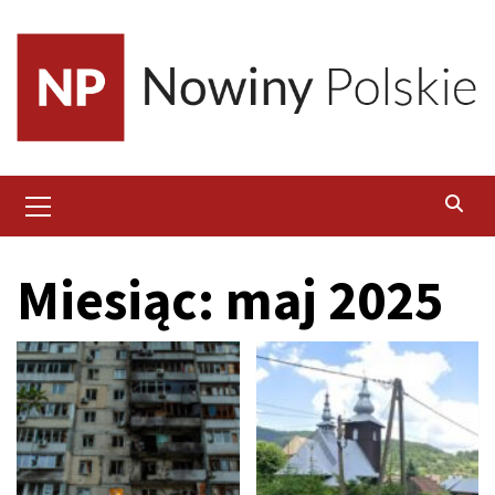
Skip
to
content
Primary
Menu
Miesiąc:
maj 2025