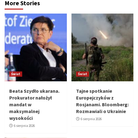
More Stories
Świat
Świat
Beata Szydło ukarana.
Tajne spotkanie
Prokurator nałożył
Europejczyków z
mandat w
Rosjanami. Bloomberg:
maksymalnej
Rozmawiali o Ukrainie
wysokości
6 sierpnia 2026
6 sierpnia 2026