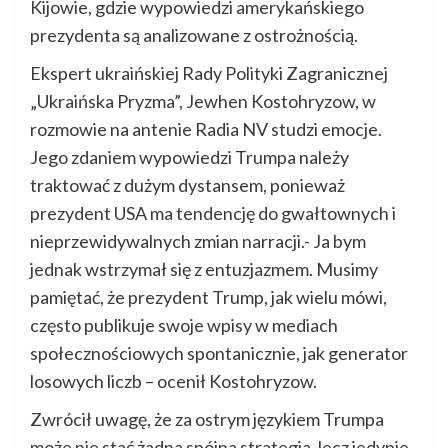
Kijowie, gdzie wypowiedzi amerykańskiego
prezydenta są analizowane z ostrożnością.
Ekspert ukraińskiej Rady Polityki Zagranicznej
„Ukraińska Pryzma”, Jewhen Kostohryzow, w
rozmowie na antenie Radia NV studzi emocje.
Jego zdaniem wypowiedzi Trumpa należy
traktować z dużym dystansem, ponieważ
prezydent USA ma tendencję do gwałtownych i
nieprzewidywalnych zmian narracji.- Ja bym
jednak wstrzymał się z entuzjazmem. Musimy
pamiętać, że prezydent Trump, jak wielu mówi,
często publikuje swoje wpisy w mediach
społecznościowych spontanicznie, jak generator
losowych liczb – ocenił Kostohryzow.
Zwrócił uwagę, że za ostrym językiem Trumpa
może nie stać żadna spójna strategia, lecz jedynie