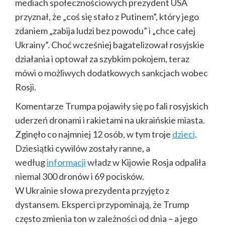
mediach społecznościowych prezydent USA
przyznał, że „coś się stało z Putinem”, który jego
zdaniem „zabija ludzi bez powodu” i „chce całej
Ukrainy”. Choć wcześniej bagatelizował rosyjskie
działania i optował za szybkim pokojem, teraz
mówi o możliwych dodatkowych sankcjach wobec
Rosji.
Komentarze Trumpa pojawiły się po fali rosyjskich
uderzeń dronami i rakietami na ukraińskie miasta.
Zginęło co najmniej 12 osób, w tym troje
dzieci
.
Dziesiątki cywilów zostały ranne, a
według
informacji
władz w Kijowie Rosja odpaliła
niemal 300 dronów i 69 pocisków.
W Ukrainie słowa prezydenta przyjęto z
dystansem. Eksperci przypominają, że Trump
często zmienia ton w zależności od dnia – a jego