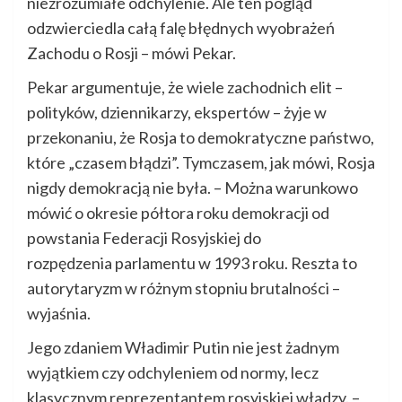
niezrozumiałe odchylenie. Ale ten pogląd
odzwierciedla całą falę błędnych wyobrażeń
Zachodu o Rosji – mówi Pekar.
Pekar argumentuje, że wiele zachodnich elit –
polityków, dziennikarzy, ekspertów – żyje w
przekonaniu, że Rosja to demokratyczne państwo,
które „czasem błądzi”. Tymczasem, jak mówi, Rosja
nigdy demokracją nie była. – Można warunkowo
mówić o okresie półtora roku demokracji od
powstania Federacji Rosyjskiej do
rozpędzenia parlamentu w 1993 roku. Reszta to
autorytaryzm w różnym stopniu brutalności –
wyjaśnia.
Jego zdaniem Władimir Putin nie jest żadnym
wyjątkiem czy odchyleniem od normy, lecz
klasycznym reprezentantem rosyjskiej władzy. –