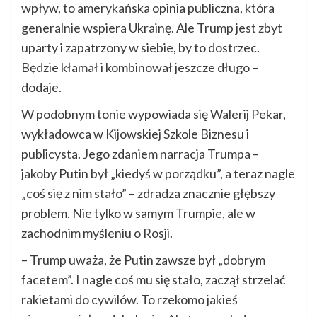
wpływ, to amerykańska opinia publiczna, która
generalnie wspiera Ukrainę. Ale Trump jest zbyt
uparty i zapatrzony w siebie, by to dostrzec.
Będzie kłamał i kombinował jeszcze długo –
dodaje.
W podobnym tonie wypowiada się Walerij Pekar,
wykładowca w Kijowskiej Szkole Biznesu i
publicysta. Jego zdaniem narracja Trumpa –
jakoby Putin był „kiedyś w porządku”, a teraz nagle
„coś się z nim stało” – zdradza znacznie głębszy
problem. Nie tylko w samym Trumpie, ale w
zachodnim myśleniu o Rosji.
– Trump uważa, że Putin zawsze był „dobrym
facetem”. I nagle coś mu się stało, zaczął strzelać
rakietami do cywilów. To rzekomo jakieś