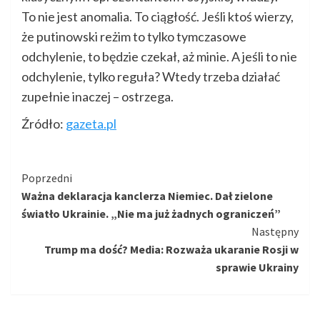
To nie jest anomalia. To ciągłość. Jeśli ktoś wierzy,
że putinowski reżim to tylko tymczasowe
odchylenie, to będzie czekał, aż minie. A jeśli to nie
odchylenie, tylko reguła? Wtedy trzeba działać
zupełnie inaczej – ostrzega.
Źródło:
gazeta.pl
Kontynuuj
Poprzedni
Ważna deklaracja kanclerza Niemiec. Dał zielone
czytanie
światło Ukrainie. „Nie ma już żadnych ograniczeń”
Następny
Trump ma dość? Media: Rozważa ukaranie Rosji w
sprawie Ukrainy