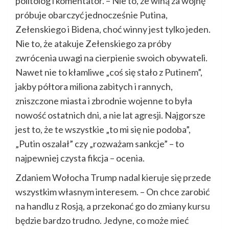
politolog i komentator. – Nie to, że winą za wojnę
próbuje obarczyć jednocześnie Putina,
Zełenskiego i Bidena, choć winny jest tylko jeden.
Nie to, że atakuje Zełenskiego za próby
zwrócenia uwagi na cierpienie swoich obywateli.
Nawet nie to kłamliwe „coś się stało z Putinem”,
jakby półtora miliona zabitych i rannych,
zniszczone miasta i zbrodnie wojenne to była
nowość ostatnich dni, a nie lat agresji. Najgorsze
jest to, że te wszystkie „to mi się nie podoba”,
„Putin oszalał” czy „rozważam sankcje” – to
najpewniej czysta fikcja – ocenia.
Zdaniem Wołocha Trump nadal kieruje się przede
wszystkim własnym interesem. – On chce zarobić
na handlu z Rosją, a przekonać go do zmiany kursu
będzie bardzo trudno. Jedyne, co może mieć