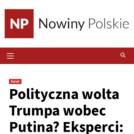
Skip
to
content
Primary
Menu
Świat
Polityczna wolta
Trumpa wobec
Putina? Eksperci: