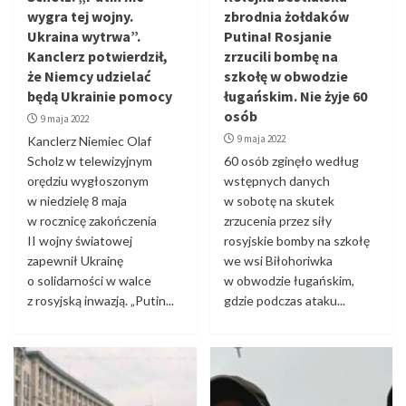
wygra tej wojny.
zbrodnia żołdaków
Ukraina wytrwa”.
Putina! Rosjanie
Kanclerz potwierdził,
zrzucili bombę na
że Niemcy udzielać
szkołę w obwodzie
będą Ukrainie pomocy
ługańskim. Nie żyje 60
osób
9 maja 2022
9 maja 2022
Kanclerz Niemiec Olaf
Scholz w telewizyjnym
60 osób zginęło według
orędziu wygłoszonym
wstępnych danych
w niedzielę 8 maja
w sobotę na skutek
w rocznicę zakończenia
zrzucenia przez siły
II wojny światowej
rosyjskie bomby na szkołę
zapewnił Ukrainę
we wsi Biłohoriwka
o solidarności w walce
w obwodzie ługańskim,
z rosyjską inwazją. „Putin...
gdzie podczas ataku...