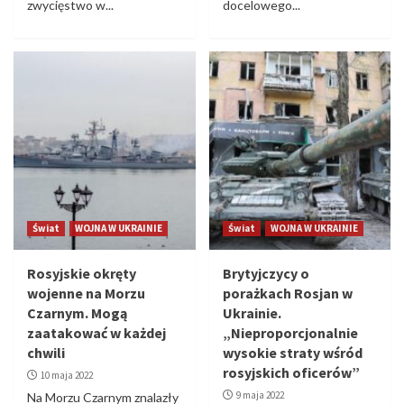
zwycięstwo w...
docelowego...
Świat
WOJNA W UKRAINIE
Świat
WOJNA W UKRAINIE
Rosyjskie okręty
Brytyjczycy o
wojenne na Morzu
porażkach Rosjan w
Czarnym. Mogą
Ukrainie.
zaatakować w każdej
„Nieproporcjonalnie
chwili
wysokie straty wśród
rosyjskich oficerów”
10 maja 2022
9 maja 2022
Na Morzu Czarnym znalazły