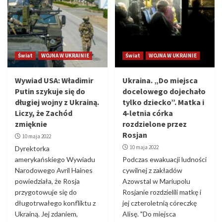
Świat
WOJNA W UKRAINIE
Świat
WOJNA W UKRAINIE
Wywiad USA: Władimir
Ukraina. „Do miejsca
Putin szykuje się do
docelowego dojechało
długiej wojny z Ukrainą.
tylko dziecko”. Matka i
Liczy, że Zachód
4-letnia córka
zmięknie
rozdzielone przez
Rosjan
10 maja 2022
10 maja 2022
Dyrektorka
amerykańskiego Wywiadu
Podczas ewakuacji ludności
Narodowego Avril Haines
cywilnej z zakładów
powiedziała, że Rosja
Azowstal w Mariupolu
przygotowuje się do
Rosjanie rozdzielili matkę i
długotrwałego konfliktu z
jej czteroletnią córeczkę
Ukrainą. Jej zdaniem,
Alisę. "Do miejsca