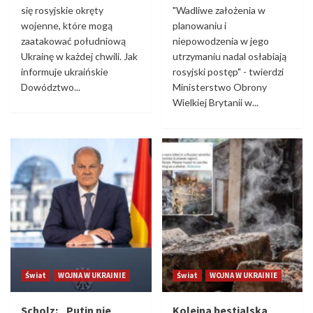
się rosyjskie okręty
"Wadliwe założenia w
wojenne, które mogą
planowaniu i
zaatakować południową
niepowodzenia w jego
Ukrainę w każdej chwili. Jak
utrzymaniu nadal osłabiają
informuje ukraińskie
rosyjski postęp" - twierdzi
Dowództwo...
Ministerstwo Obrony
Wielkiej Brytanii w...
Świat
WOJNA W UKRAINIE
Świat
WOJNA W UKRAINIE
Scholz: „Putin nie
Kolejna bestialska