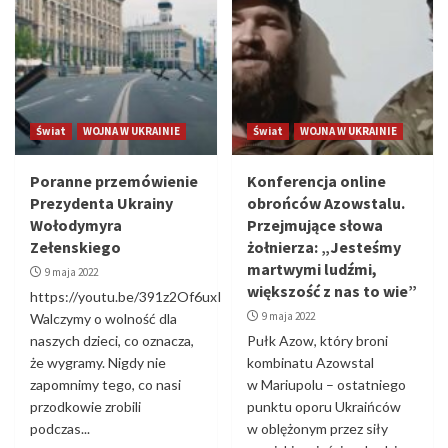
Świat
WOJNA W UKRAINIE
Świat
WOJNA W UKRAINIE
Poranne przemówienie
Konferencja online
Prezydenta Ukrainy
obrońców Azowstalu.
Wołodymyra
Przejmujące słowa
Zełenskiego
żołnierza: „Jesteśmy
martwymi ludźmi,
9 maja 2022
większość z nas to wie”
https://youtu.be/391z2Of6uxI
9 maja 2022
Walczymy o wolność dla
naszych dzieci, co oznacza,
Pułk Azow, który broni
że ​​wygramy. Nigdy nie
kombinatu Azowstal
zapomnimy tego, co nasi
w Mariupolu – ostatniego
przodkowie zrobili
punktu oporu Ukraińców
podczas...
w oblężonym przez siły