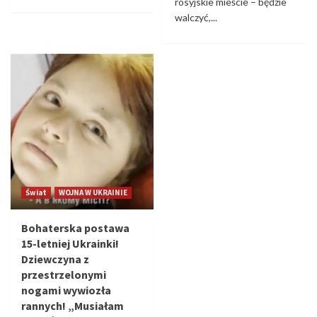
rosyjskie mieście – będzie
walczyć,...
Świat
WOJNA W UKRAINIE
Bohaterska postawa
15-letniej Ukrainki!
Dziewczyna z
przestrzelonymi
nogami wywiozła
rannych! „Musiałam