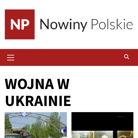
Skip
to
content
Primary
Menu
WOJNA W
UKRAINIE