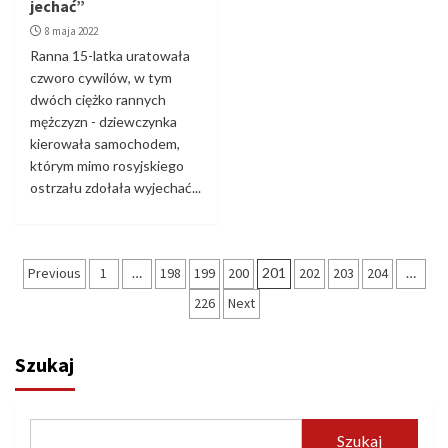
jechać”
8 maja 2022
Ranna 15-latka uratowała
czworo cywilów, w tym
dwóch ciężko rannych
mężczyzn - dziewczynka
kierowała samochodem,
którym mimo rosyjskiego
ostrzału zdołała wyjechać...
Stronicowanie
Previous
1
…
198
199
200
201
202
203
204
…
wpisów
226
Next
Szukaj
Szukaj