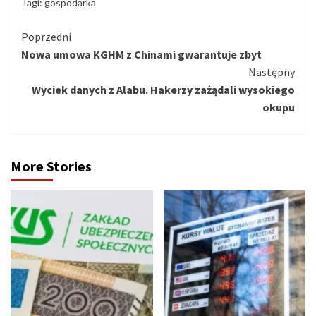
Tagi:
gospodarka
Kontynuuj
Poprzedni
Nowa umowa KGHM z Chinami gwarantuje zbyt
czytanie
Następny
Wyciek danych z Alabu. Hakerzy zażądali wysokiego
okupu
More Stories