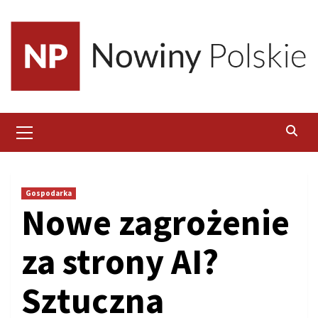
Skip
to
content
Primary
Menu
Gospodarka
Nowe zagrożenie
za strony AI?
Sztuczna