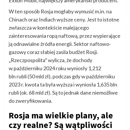
Exxon Mobil, największy amerykański producent.
W ten sposób Rosja mogłaby wymusić m.in. na
Chinach oraz Indiach wyższe ceny. Jest to istotne
zwłaszcza w kontekście malejącego
zainteresowania ropą naftową, przez wypierające
ją odnawialne źródła energii. Sektor naftowo-
gazowy coraz słabiej zasila budżet Rosji.
„Rzeczpospolita” wylicza, że dochody
w październiku 2024 roku wyniosły 1,212
bln rubli (50 mld zł), podczas gdy w październiku
2023 r. kwota ta była wyższa i wyniosła 1,635 bln
rubli (ok. 68 mld zł). Są to jednak dane niemożliwe
do zweryfikowania.
Rosja ma wielkie plany, ale
czy realne? Są wątpliwości