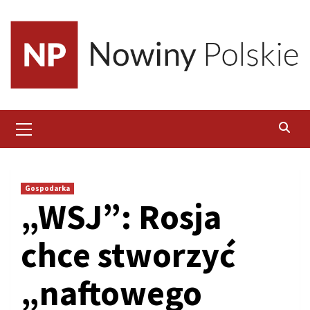
Skip
to
content
Primary
Menu
Gospodarka
„WSJ”: Rosja
chce stworzyć
„naftowego