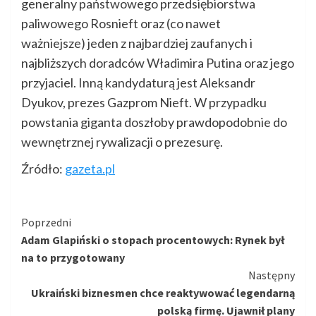
generalny państwowego przedsiębiorstwa
paliwowego Rosnieft oraz (co nawet
ważniejsze) jeden z najbardziej zaufanych i
najbliższych doradców Władimira Putina oraz jego
przyjaciel. Inną kandydaturą jest Aleksandr
Dyukov, prezes Gazprom Nieft. W przypadku
powstania giganta doszłoby prawdopodobnie do
wewnętrznej rywalizacji o prezesurę.
Źródło:
gazeta.pl
Kontynuuj
Poprzedni
Adam Glapiński o stopach procentowych: Rynek był
czytanie
na to przygotowany
Następny
Ukraiński biznesmen chce reaktywować legendarną
polską firmę. Ujawnił plany