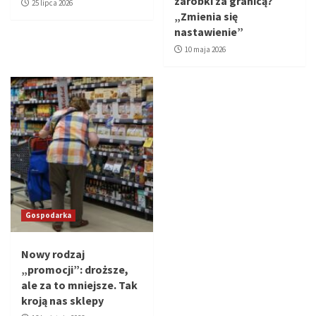
zarobki za granicą?
25 lipca 2026
„Zmienia się
nastawienie”
10 maja 2026
Gospodarka
Nowy rodzaj
„promocji”: droższe,
ale za to mniejsze. Tak
kroją nas sklepy