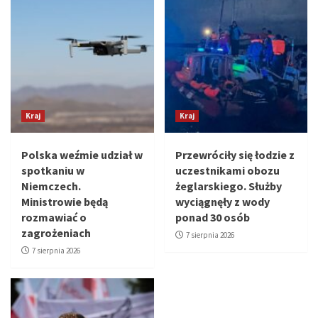
Kraj
Kraj
Polska weźmie udział w
Przewróciły się łodzie z
spotkaniu w
uczestnikami obozu
Niemczech.
żeglarskiego. Służby
Ministrowie będą
wyciągnęły z wody
rozmawiać o
ponad 30 osób
zagrożeniach
7 sierpnia 2026
7 sierpnia 2026