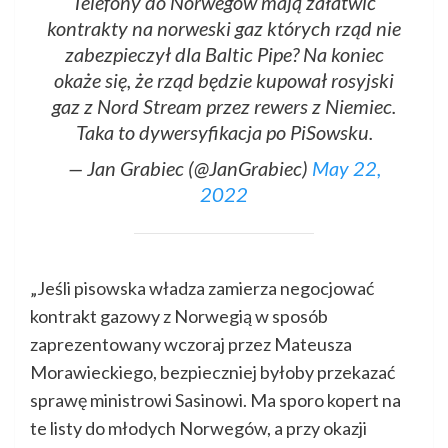
Telefony do Norwegów mają załatwić
kontrakty na norweski gaz których rząd nie
zabezpieczył dla Baltic Pipe? Na koniec
okaże się, że rząd będzie kupował rosyjski
gaz z Nord Stream przez rewers z Niemiec.
Taka to dywersyfikacja po PiSowsku.
— Jan Grabiec (@JanGrabiec)
May 22,
2022
„Jeśli pisowska władza zamierza negocjować
kontrakt gazowy z Norwegią w sposób
zaprezentowany wczoraj przez Mateusza
Morawieckiego, bezpieczniej byłoby przekazać
sprawę ministrowi Sasinowi. Ma sporo kopert na
te listy do młodych Norwegów, a przy okazji