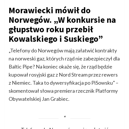
Morawiecki mówił do
Norwegów. „W konkursie na
głupstwo roku przebił
Kowalskiego i Suskiego”
„Telefony do Norwegów mają załatwić kontrakty
na norweski gaz, których rząd nie zabezpieczył dla
Baltic Pipe? Na koniec okaże się, że rząd będzie
kupował rosyjski gaz z Nord Stream przez rewers
z Niemiec. Taka to dywersyfikacja po PiSowsku” –
skomentował słowa premiera rzecznik Platformy
Obywatelskiej Jan Grabiec.