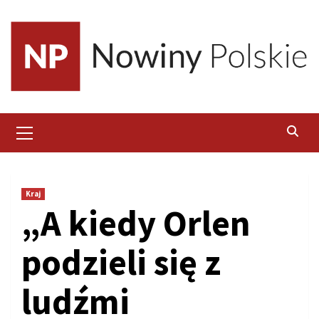
Skip
to
content
Primary
Menu
Kraj
„A kiedy Orlen
podzieli się z
ludźmi