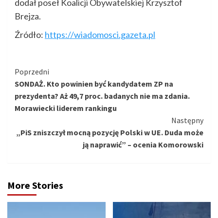
dodał poseł Koalicji Obywatelskiej Krzysztof
Brejza.
Źródło:
https://wiadomosci.gazeta.pl
Kontynuuj
Poprzedni
SONDAŻ. Kto powinien być kandydatem ZP na
czytanie
prezydenta? Aż 49,7 proc. badanych nie ma zdania.
Morawiecki liderem rankingu
Następny
„PiS zniszczył mocną pozycję Polski w UE. Duda może
ją naprawić” – ocenia Komorowski
More Stories