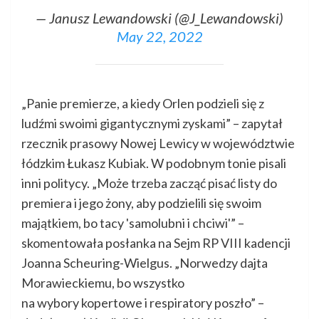
— Janusz Lewandowski (@J_Lewandowski)
May 22, 2022
„Panie premierze, a kiedy Orlen podzieli się z
ludźmi swoimi gigantycznymi zyskami” – zapytał
rzecznik prasowy Nowej Lewicy w województwie
łódzkim Łukasz Kubiak. W podobnym tonie pisali
inni politycy. „Może trzeba zacząć pisać listy do
premiera i jego żony, aby podzielili się swoim
majątkiem, bo tacy 'samolubni i chciwi'” –
skomentowała posłanka na Sejm RP VIII kadencji
Joanna Scheuring-Wielgus. „Norwedzy dajta
Morawieckiemu, bo wszystko
na wybory kopertowe i respiratory poszło” –