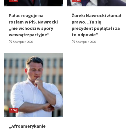
Pałac reaguje na
Żurek: Nawrocki złamał
rozłam w PiS. Nawrocki
prawo. „Tu się
„nie wchodzi w spory
prezydent poplątał i za
wewnątrzpartyjne”
to odpowie”
5 sierpnia 2026
5 sierpnia 2026
Kraj
„Afroamerykanie