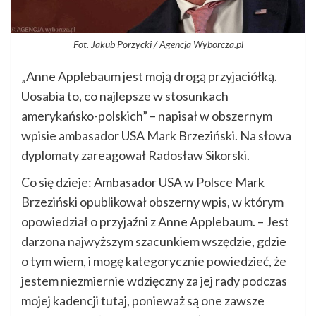
Fot. Jakub Porzycki / Agencja Wyborcza.pl
„Anne Applebaum jest moją drogą przyjaciółką.
Uosabia to, co najlepsze w stosunkach
amerykańsko-polskich” – napisał w obszernym
wpisie ambasador USA Mark Brzeziński. Na słowa
dyplomaty zareagował Radosław Sikorski.
Co się dzieje: Ambasador USA w Polsce Mark
Brzeziński opublikował obszerny wpis, w którym
opowiedział o przyjaźni z Anne Applebaum. – Jest
darzona najwyższym szacunkiem wszędzie, gdzie
o tym wiem, i mogę kategorycznie powiedzieć, że
jestem niezmiernie wdzięczny za jej rady podczas
mojej kadencji tutaj, ponieważ są one zawsze