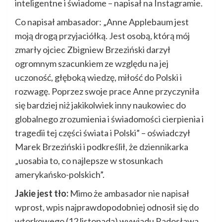
inteligentne i świadome – napisał na Instagramie.
Co napisał ambasador: „Anne Applebaum jest
moją drogą przyjaciółką. Jest osobą, którą mój
zmarły ojciec Zbigniew Brzeziński darzył
ogromnym szacunkiem ze względu na jej
uczoność, głęboką wiedzę, miłość do Polski i
rozwagę. Poprzez swoje prace Anne przyczyniła
się bardziej niż jakikolwiek inny naukowiec do
globalnego zrozumienia i świadomości cierpienia i
tragedii tej części świata i Polski” – oświadczył
Marek Brzeziński i podkreślił, że dziennikarka
„uosabia to, co najlepsze w stosunkach
amerykańsko-polskich”.
Jakie jest tło:
Mimo że ambasador nie napisał
wprost, wpis najprawdopodobniej odnosił się do
wtorkowego (12 listopada) wywiadu Radosława