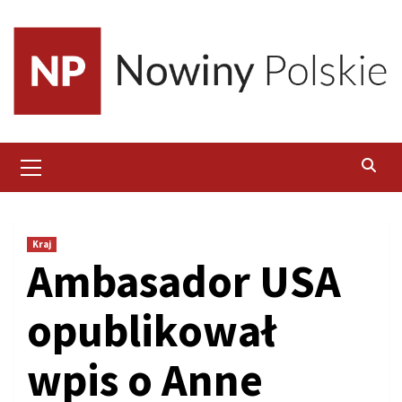
Skip
to
content
Primary
Menu
Kraj
Ambasador USA
opublikował
wpis o Anne