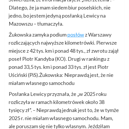
Dlatego, że ja mam siedem biur poselskich, nie
jedno, bo jestem jedyną posłanką Lewicy na
Mazowszu – tłumaczyła.
Żukowska zamyka podium
posłów
z Warszawy
rozliczających najwyższe kilometrówki. Pierwsze
miejsce z 42 tys. km i ponad 48 tys., zł zwrotu zajął
poseł Piotr Kandyba (KO). Drugi w rankingu z
ponad 33,5 tys. km i ponad 33 tys. zł jest Piotr
Uściński (PiS).Żukowska: Nieprawdą jest, że nie
miałam własnego samochodu
Posłanka Lewicy przyznała, że „w 2025 roku
rozliczyła w ramach kilometrówek około 38
tysięcy zł”. – Nieprawdą jednak jest to, że w tymże
2025 r. nie miałam własnego samochodu. Mam,
ale poruszam się nie tylko własnym. Jeździłam