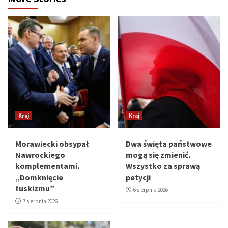
Kraj
Kraj
Morawiecki obsypał
Dwa święta państwowe
Nawrockiego
mogą się zmienić.
komplementami.
Wszystko za sprawą
„Domknięcie
petycji
tuskizmu”
6 sierpnia 2026
7 sierpnia 2026