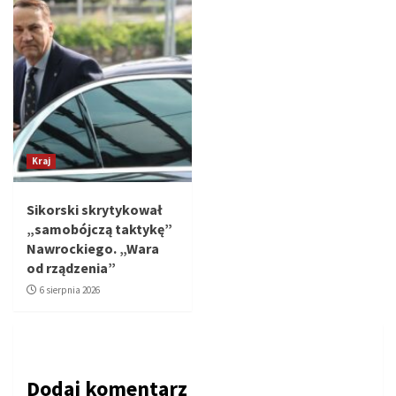
Kraj
Sikorski skrytykował
„samobójczą taktykę”
Nawrockiego. „Wara
od rządzenia”
6 sierpnia 2026
Dodaj komentarz