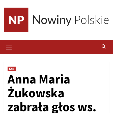
Skip
to
content
Primary
Menu
Kraj
Anna Maria
Żukowska
zabrała głos ws.