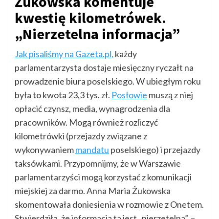
Żukowska komentuje
kwestię kilometrówek.
„Nierzetelna informacja”
Jak pisaliśmy na Gazeta.pl,
każdy
parlamentarzysta dostaje miesięczny ryczałt na
prowadzenie biura poselskiego. W ubiegłym roku
była to kwota 23,3 tys. zł.
Posłowie
muszą z niej
opłacić czynsz, media, wynagrodzenia dla
pracowników. Mogą również rozliczyć
kilometrówki (przejazdy związane z
wykonywaniem
mandatu
poselskiego) i przejazdy
taksówkami. Przypomnijmy, że w Warszawie
parlamentarzyści mogą korzystać z komunikacji
miejskiej za darmo. Anna Maria Żukowska
skomentowała doniesienia w rozmowie z Onetem.
Stwierdziła, że informacja ta jest „nierzetelna”. –