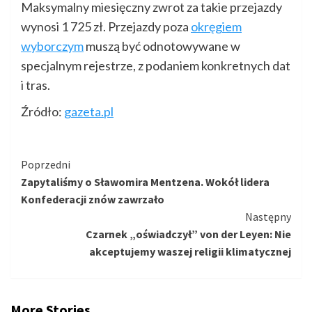
Maksymalny miesięczny zwrot za takie przejazdy
wynosi 1 725 zł. Przejazdy poza
okręgiem
wyborczym
muszą być odnotowywane w
specjalnym rejestrze, z podaniem konkretnych dat
i tras.
Źródło:
gazeta.pl
Kontynuuj
Poprzedni
Zapytaliśmy o Sławomira Mentzena. Wokół lidera
czytanie
Konfederacji znów zawrzało
Następny
Czarnek „oświadczył” von der Leyen: Nie
akceptujemy waszej religii klimatycznej
More Stories