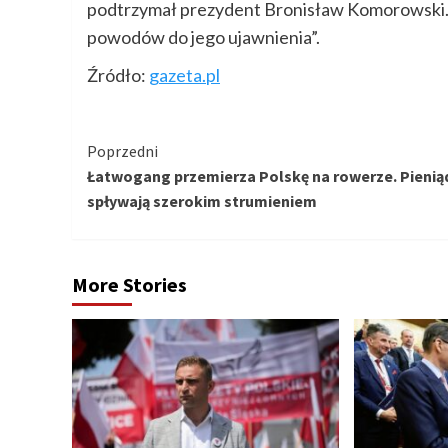
podtrzymał prezydent Bronisław Komorowski. P
powodów do jego ujawnienia”.
Źródło:
gazeta.pl
Kontynuuj
Poprzedni
Łatwogang przemierza Polskę na rowerze. Pienią
czytanie
spływają szerokim strumieniem
More Stories