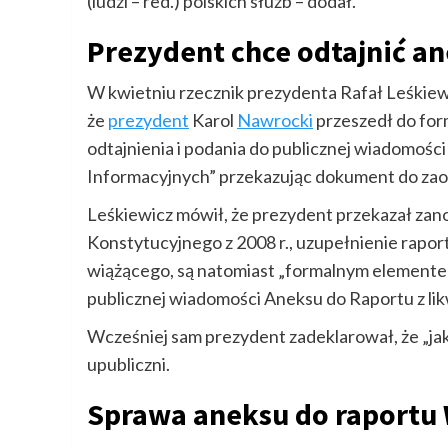
(ludzi – red.) polskich służb – dodał.
Prezydent chce odtajnić an
W kwietniu rzecznik prezydenta Rafał Leśkie
że
prezydent
Karol
Nawrocki
przeszedł do fo
odtajnienia i podania do publicznej wiadomośc
Informacyjnych” przekazując dokument do zao
Leśkiewicz mówił, że prezydent przekazał za
Konstytucyjnego z 2008 r., uzupełnienie rapor
wiążącego, są natomiast „formalnym elementem
publicznej wiadomości Aneksu do Raportu z lik
Wcześniej sam prezydent zadeklarował, że „ja
upubliczni.
Sprawa aneksu do raportu