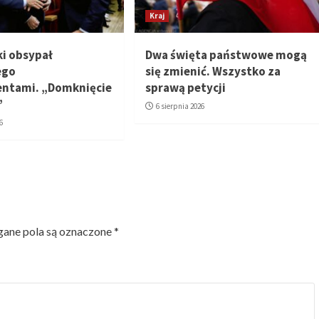
Kraj
i obsypał
Dwa święta państwowe mogą
ego
się zmienić. Wszystko za
ntami. „Domknięcie
sprawą petycji
”
6 sierpnia 2026
6
ne pola są oznaczone
*