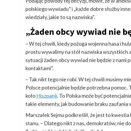
Podając powody tej decyzji, mówił, że w aneksi
polskiego wywiadu” i „każde dobre służby inne
wiedziały, jakie to są nazwiska”.
„Żaden obcy wywiad nie będ
– W tej chwili, kiedy pożoga wojenna hasa i hula
prostu wywalimy na stół nazwiska wszystkich a
sytuacji żaden obcy wywiad nie będzie z nami po
kontaktami”.
– Tak nikt tego nie robi. W tej chwili musimy mi
Polsce potencjalnie będzie potrzebna pomoc. To
koło
Hiszpanii
. To Polska może być potencjalni
takie elementy, jak budowanie braku zaufania 
Marszałek Sejmu podkreślił, że jest to kwestia 
stanu. – Dlatego nikt z nas, demokratów, nie do