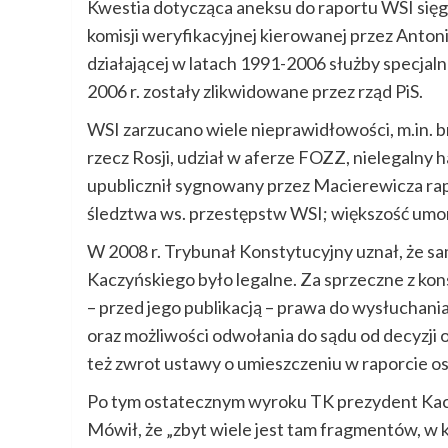
Kwestia dotycząca aneksu do raportu WSI sięga
komisji weryfikacyjnej kierowanej przez Anto
działającej w latach 1991-2006 służby specjaln
2006 r. zostały zlikwidowane przez rząd PiS.
WSI zarzucano wiele nieprawidłowości, m.in. br
rzecz Rosji, udział w aferze FOZZ, nielegalny 
upublicznił sygnowany przez Macierewicza rap
śledztwa ws. przestępstw WSI; większość umo
W 2008 r. Trybunał Konstytucyjny uznał, że s
Kaczyńskiego było legalne. Za sprzeczne z kon
– przed jego publikacją – prawa do wysłuchani
oraz możliwości odwołania do sądu od decyzji o
też zwrot ustawy o umieszczeniu w raporcie os
Po tym ostatecznym wyroku TK prezydent Kacz
Mówił, że „zbyt wiele jest tam fragmentów, w 