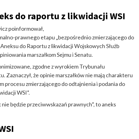
eks do raportu z likwidacji WSI
wicz poinformował,
rmalno-prawnego etapu „bezpośrednio zmierzającego do
i Aneksu do Raportu z likwidacji Wojskowych Służb
piniowania marszałkom Sejmu i Senatu.
nonimizowane, zgodne z wyrokiem Trybunału
tu. Zaznaczył, że opinie marszałków nie mają charakteru
 procesu zmierzającego do odtajnienia i podania do
widacji WSI”.
k nie będzie przeciwwskazań prawnych”, to aneks
 WSI