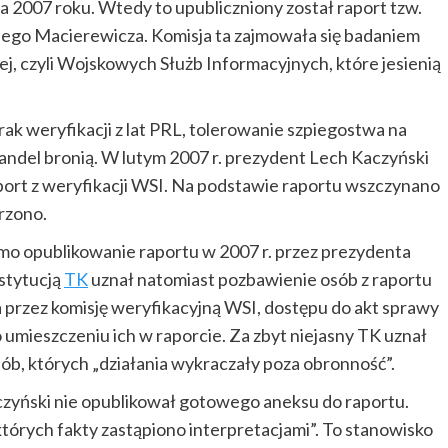
 2007 roku. Wtedy to upubliczniony został raport tzw.
niego Macierewicza. Komisja ta zajmowała się badaniem
ej, czyli Wojskowych Służb Informacyjnych, które jesienią
ak weryfikacji z lat PRL, tolerowanie szpiegostwa na
handel bronią. W lutym 2007 r. prezydent Lech Kaczyński
ort z weryfikacji WSI. Na podstawie raportu wszczynano
rzono.
amo opublikowanie raportu w 2007 r. przez prezydenta
stytucją
TK
uznał natomiast pozbawienie osób z raportu
a przez komisję weryfikacyjną WSI, dostępu do akt sprawy
 umieszczeniu ich w raporcie. Za zbyt niejasny TK uznał
ób, których „działania wykraczały poza obronność”.
yński nie opublikował gotowego aneksu do raportu.
których fakty zastąpiono interpretacjami”. To stanowisko