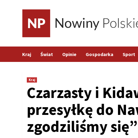
Skip
to
content
Kraj
Świat
Opinie
Gospodarka
Sport
Kraj
Czarzasty i Kid
przesyłkę do Na
zgodziliśmy się”