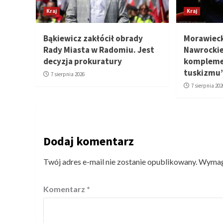
Kraj
Kraj
Bąkiewicz zakłócił obrady
Morawieck
Rady Miasta w Radomiu. Jest
Nawrocki
decyzja prokuratury
kompleme
tuskizmu
7 sierpnia 2026
7 sierpnia 202
Dodaj komentarz
Twój adres e-mail nie zostanie opublikowany.
Wymaga
Komentarz
*