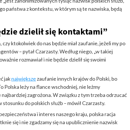
e „jest zanonimizowanych tysiąc nazwisk polskich służb,
go państwa z kontekstu, w którym są te nazwiska, będą
zie dzielił się kontaktami”
, czy ktokolwiek do nas będzie miał zaufanie, jeżeli my po
gentów – pytał Czarzasty. Według niego, „w takiej
ważnie rozmawiał i nie będzie dzielił się swoimi
eć jak
największe
zaufanie innych krajów do Polski, bo
 Polska leży na flance wschodniej, nie leżmy
e najbardziej zagrożona. W związku z tym trzeba odrzucać
w stosunku do polskich służb – mówił Czarzasty.
bezpieczeństwa i interes naszego kraju, polska racja
tknie się i nie zgadzamy się na upublicznienie nazwisk