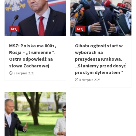
Kraj
Kraj
MSZ: Polska ma 800+,
Gibała ogłosił start w
Rosja – „trumienne”.
wyborach na
Ostra odpowiedź na
prezydenta Krakowa.
słowa Zacharowej
„Staniemy przed dosyć
prostym dylematem”
9 sierpnia 2026
8 sierpnia 2026