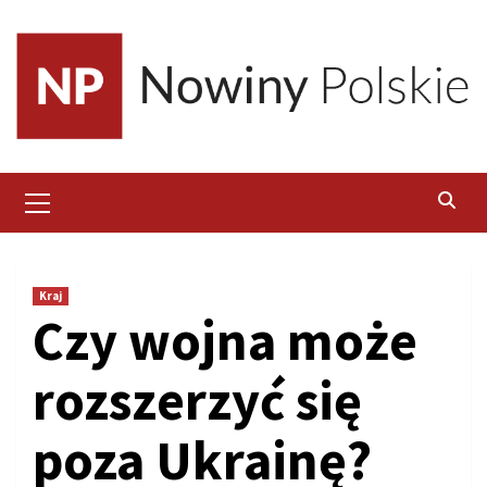
Skip
to
content
Primary
Menu
Kraj
Czy wojna może
rozszerzyć się
poza Ukrainę?