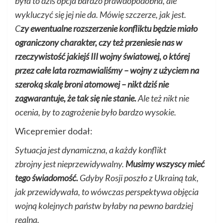
była to dziś opcja bardzo prawdopodobna, ale
wykluczyć się jej nie da. Mówię szczerze, jak jest.
C
zy ewentualne rozszerzenie konfliktu będzie miało
ograniczony charakter, czy też przeniesie nas w
rzeczywistość jakiejś III wojny światowej, o której
przez całe lata rozmawialiśmy – wojny z użyciem na
szeroką skalę broni atomowej – nikt dziś nie
zagwarantuje, że tak się nie stanie.
Ale też nikt nie
ocenia, by to zagrożenie było bardzo wysokie.
Wicepremier dodał:
Sytuacja jest dynamiczna, a każdy konflikt
zbrojny jest nieprzewidywalny.
Musimy wszyscy mieć
tego świadomość.
Gdyby Rosji poszło z Ukrainą tak,
jak przewidywała, to wówczas perspektywa objęcia
wojną kolejnych państw byłaby na pewno bardziej
realna.