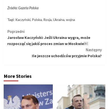
Źródło: Gazeta Polska
Tagi:
Kaczyński
,
Polska
,
Rosja
,
Ukraina
,
wojna
Kontynuuj
Poprzedni
Jarosław Kaczyński: Jeśli Ukraina wygra, może
czytanie
rozpocząć się jakiś proces zmian w Moskwie￼
Następny
Ile jeszcze uchodźców przyjmie Polska?
More Stories