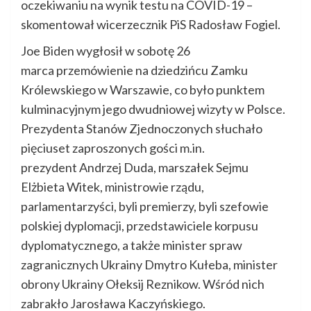
oczekiwaniu na wynik testu na COVID-19 –
skomentował wicerzecznik PiS Radosław Fogiel.
Joe Biden wygłosił w sobotę 26
marca przemówienie na dziedzińcu Zamku
Królewskiego w Warszawie, co było punktem
kulminacyjnym jego dwudniowej wizyty w Polsce.
Prezydenta Stanów Zjednoczonych słuchało
pięciuset zaproszonych gości m.in.
prezydent Andrzej Duda, marszałek Sejmu
Elżbieta Witek, ministrowie rządu,
parlamentarzyści, byli premierzy, byli szefowie
polskiej dyplomacji, przedstawiciele korpusu
dyplomatycznego, a także minister spraw
zagranicznych Ukrainy Dmytro Kułeba, minister
obrony Ukrainy Ołeksij Reznikow. Wśród nich
zabrakło Jarosława Kaczyńskiego.