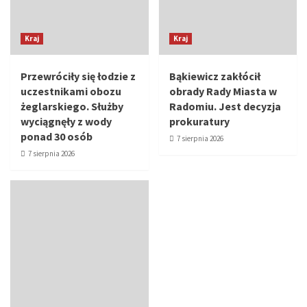
Kraj
Kraj
Przewróciły się łodzie z
Bąkiewicz zakłócił
uczestnikami obozu
obrady Rady Miasta w
żeglarskiego. Służby
Radomiu. Jest decyzja
wyciągnęły z wody
prokuratury
ponad 30 osób
7 sierpnia 2026
7 sierpnia 2026