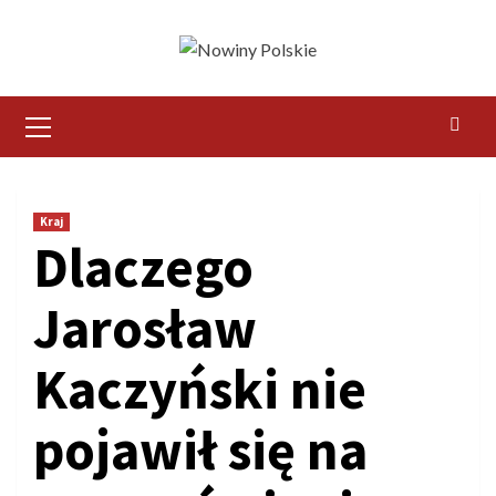
Skip
to
content
Primary
Menu
Kraj
Dlaczego
Jarosław
Kaczyński nie
pojawił się na