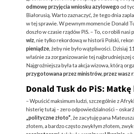
odmowę przyjęcia wniosku azylowego
od tyc
Białorusią. Warto zaznaczyć, że tego dnia za
w tej sprawie. W pewnym momencie Donald Tus
doszło w czasie rządów PiS. – To, co robili nasi
wiz
, nie tylko rekordową w historii Polski, rek
pieniądze
, żeby nie było wątpliwości. Dzisiaj 
właśnie za zorganizowanie tej najbrudniejszej c
Najgroźniejsza była ta akcja wizowa, którą org
przygotowana przez ministrów, przez wasz 
Donald Tusk do PiS: Matkę 
– Wpuścić maksimum ludzi, szczególnie z Afryk
histerię tutaj – zero odpowiedzialności – oskar
„polityczne złoto”
, że zacytuję pana Mateusz
złotem, a bardzo często zwykłym złotem, zwy