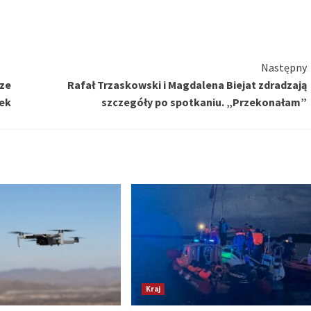
Następny
rze
Rafał Trzaskowski i Magdalena Biejat zdradzają
nek
szczegóły po spotkaniu. „Przekonałam”
Kraj