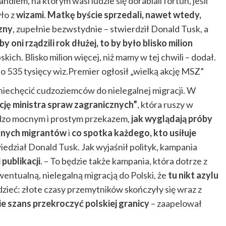
handlem, na którym wasi ludzie się dorabiali fortun, jeśli
yło z
wizami
.
Matkę byście sprzedali, nawet wtedy,
zny
, zupełnie bezwstydnie – stwierdził Donald Tusk, a
y oni rządzili rok dłużej, to by było blisko milion
kich. Blisko milion więcej, niż mamy w tej chwili – dodał.
 535 tysięcy wiz.Premier ogłosił „wielką akcję MSZ”
niechęcić cudzoziemców do nielegalnej migracji. W
kcję ministra spraw zagranicznych”
, która ruszy w
ardzo mocnym i prostym przekazem,
jak wyglądają próby
alnych migrantów
i
co spotka każdego, kto usiłuje
edział Donald Tusk. Jak wyjaśnił polityk, kampania
 publikacji
. – To będzie także kampania, która dotrze z
ntualną, nielegalną migracją do Polski, że
tu nikt azylu
dzieć: złote czasy przemytników skończyły się wraz z
ie szans przekroczyć polskiej granicy
– zaapelował