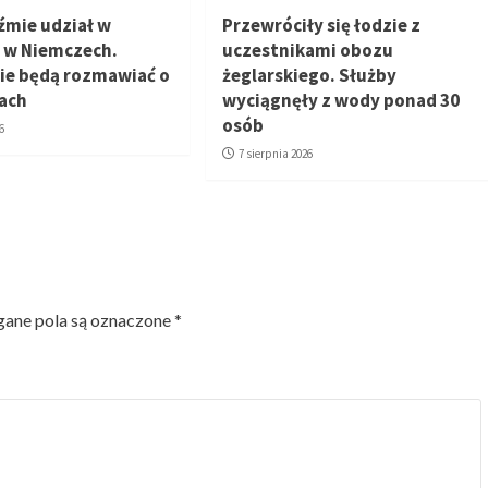
źmie udział w
Przewróciły się łodzie z
 w Niemczech.
uczestnikami obozu
ie będą rozmawiać o
żeglarskiego. Służby
ach
wyciągnęły z wody ponad 30
osób
6
7 sierpnia 2026
ne pola są oznaczone
*