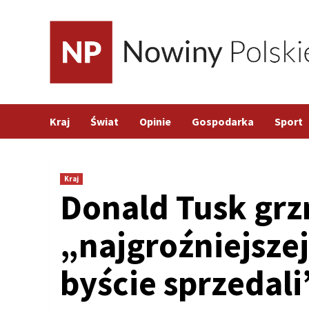
Skip
to
content
Kraj
Świat
Opinie
Gospodarka
Sport
Kraj
Donald Tusk grz
„najgroźniejszej
byście sprzedali