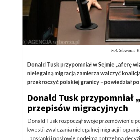
Fot. Sławomir K
Donald Tusk przypomniał w Sejmie „aferę wiz
nielegalną migracją zamierza walczyć koalicja
przekroczyć polskiej granicy – powiedział pol
Donald Tusk przypomniał 
przepisów migracyjnych
Donald Tusk rozpoczął swoje przemówienie po
kwestii zwalczania nielegalnej migracji i ograni
„posłanki i posłowie podejmą potrzebną decyz