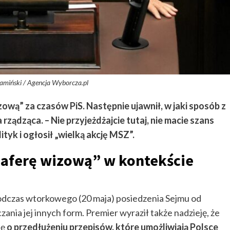
amiński / Agencja Wyborcza.pl
ową” za czasów PiS. Następnie ujawnił, w jaki sposób z
 rządząca. – Nie przyjeżdżajcie tutaj, nie macie szans
ityk i ogłosił „wielką akcję MSZ”.
„aferę wizową” w kontekście
dczas wtorkowego (20 maja) posiedzenia Sejmu od
czania jej innych form. Premier wyraził także nadzieję, że
ję
o przedłużeniu przepisów, które umożliwiają Polsce