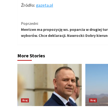
Źródło:
gazeta.pl
Kontynuuj
Poprzedni
Mentzen ma propozycję ws. poparcia w drugiej tu
czytanie
wyborów. Chce deklaracji. Nawrocki: Dobry kieru
More Stories
Kraj
Kraj