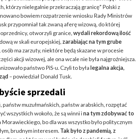
h, którzy nielegalnie przekraczają granicę” Polski z
planowano bowiem rozpatrzenie wniosku Rady Ministrów
k przypomniał tak zwaną aferę wizową, do której
 poprzednicy, otworzyli granice,
wydali rekordową ilość
ordową w skali europejskiej,
zarabiając na tym grube
11 osób ma zarzuty, niektóre będą skazane w procesie
zęści akcji wizowej, ale ona wcale nie była najgroźniejsza.
anizowało państwo PiS-u. Czyli to była
legalna akcja,
rząd
– powiedział Donald Tusk.
byście sprzedali
i, państw muzułmańskich, państw arabskich, rozpętać
żyć wszystkich wokoło, że są winni i
na tym zdobywać to
a Morawieckiego, bo dla was wszystko było politycznym
kłym, brudnym interesem.
Tak było z pandemią
,
z