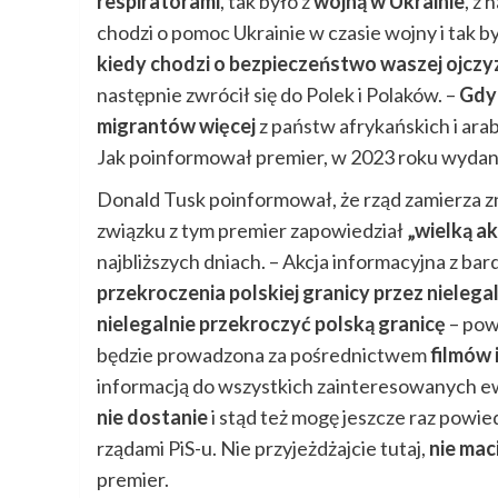
respiratorami
, tak było z
wojną w Ukrainie
, z 
chodzi o pomoc Ukrainie w czasie wojny i tak b
kiedy chodzi o bezpieczeństwo waszej ojczy
następnie zwrócił się do Polek i Polaków. –
Gdyb
migrantów więcej
z państw afrykańskich i arabs
Jak poinformował premier, w 2023 roku wydano
Donald Tusk poinformował, że rząd zamierza z
związku z tym premier zapowiedział
„wielką a
najbliższych dniach. – Akcja informacyjna z b
przekroczenia polskiej granicy przez nieleg
nielegalnie przekroczyć polską granicę
– powi
będzie prowadzona za pośrednictwem
filmów i
informacją do wszystkich zainteresowanych ewe
nie dostanie
i stąd też mogę jeszcze raz powie
rządami PiS-u. Nie przyjeżdżajcie tutaj,
nie mac
premier.