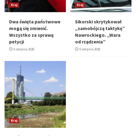
Kraj
Kraj
Dwa święta państwowe
Sikorski skrytykował
mogą się zmienić.
„samobójczą taktykę”
Wszystko za sprawą
Nawrockiego. „Wara
petycji
od rządzenia”
6 sierpnia 2026
6 sierpnia 2026
Kraj