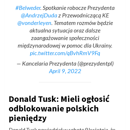
#Belweder
. Spotkanie robocze Prezydenta
@AndrzejDuda
z Przewodniczącą KE
@vonderleyen
. Tematem rozmów będzie
aktualna sytuacja oraz dalsze
zaangażowanie społeczności
międzynarodowej w pomoc dla Ukrainy.
pic.twitter.com/qBvhRmV9Fq
— Kancelaria Prezydenta (@prezydentpl)
April 9, 2022
Donald Tusk: Mieli ogłosić
odblokowanie polskich
pieniędzy
Donald Tusk powiedział w sobotę 9 kwietnia, że