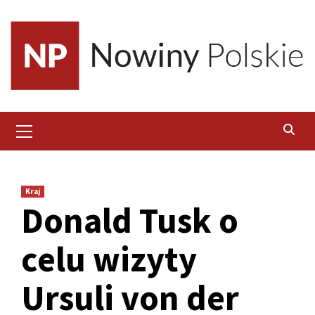
Skip
to
content
Primary
Menu
Kraj
Donald Tusk o
celu wizyty
Ursuli von der