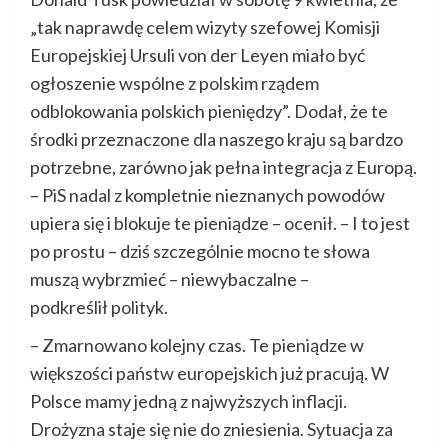
„tak naprawdę celem wizyty szefowej Komisji
Europejskiej Ursuli von der Leyen miało być
ogłoszenie wspólne z polskim rządem
odblokowania polskich pieniędzy”. Dodał, że te
środki przeznaczone dla naszego kraju są bardzo
potrzebne, zarówno jak pełna integracja z Europą.
– PiS nadal z kompletnie nieznanych powodów
upiera się i blokuje te pieniądze – ocenił. – I to jest
po prostu – dziś szczególnie mocno te słowa
muszą wybrzmieć – niewybaczalne –
podkreślił polityk.
– Zmarnowano kolejny czas. Te pieniądze w
większości państw europejskich już pracują. W
Polsce mamy jedną z najwyższych inflacji.
Drożyzna staje się nie do zniesienia. Sytuacja za