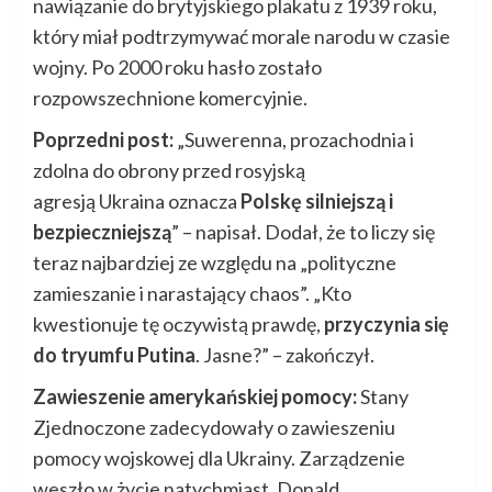
nawiązanie do brytyjskiego plakatu z 1939 roku,
który miał podtrzymywać morale narodu w czasie
wojny. Po 2000 roku hasło zostało
rozpowszechnione komercyjnie.
Poprzedni post:
„Suwerenna, prozachodnia i
zdolna do obrony przed rosyjską
agresją Ukraina oznacza
Polskę silniejszą i
bezpieczniejszą
” – napisał. Dodał, że to liczy się
teraz najbardziej ze względu na „polityczne
zamieszanie i narastający chaos”. „Kto
kwestionuje tę oczywistą prawdę,
przyczynia się
do tryumfu Putina
. Jasne?” – zakończył.
Zawieszenie amerykańskiej pomocy:
Stany
Zjednoczone zadecydowały o zawieszeniu
pomocy wojskowej dla Ukrainy. Zarządzenie
weszło w życie natychmiast. Donald