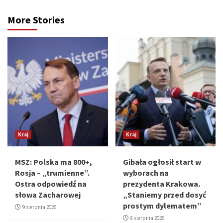
More Stories
Kraj
Kraj
MSZ: Polska ma 800+,
Gibała ogłosił start w
Rosja – „trumienne”.
wyborach na
Ostra odpowiedź na
prezydenta Krakowa.
słowa Zacharowej
„Staniemy przed dosyć
prostym dylematem”
9 sierpnia 2026
8 sierpnia 2026