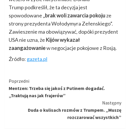
Trump podkreślił, że ta decyzja jest
spowodowane „
brak woli zawarcia pokoju
ze
strony prezydenta Wołodymyra Zełenskiego”.
Zawieszenie ma obowiązywać, dopóki prezydent
USA nie uzna, że
Kijów wykazał
zaangażowanie
w negocjacje pokojowe z Rosją.
Źródło:
gazeta.pl
Kontynuuj
Poprzedni
Mentzen: Trzeba się jakoś z Putinem dogadać.
czytanie
„Traktują nas jak frajerów”
Następny
Duda o kulisach rozmów z Trumpem. „Muszę
rozczarować wszystkich”