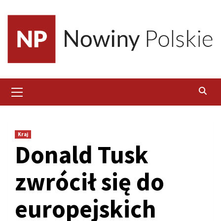
Skip
to
content
Primary
Menu
Kraj
Donald Tusk
zwrócił się do
europejskich