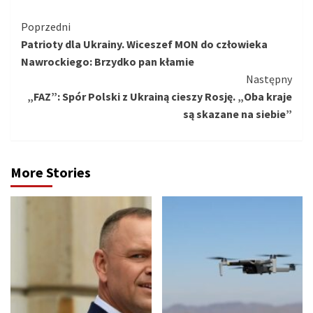
Kontynuuj
Poprzedni
Patrioty dla Ukrainy. Wiceszef MON do człowieka
czytanie
Nawrockiego: Brzydko pan kłamie
Następny
„FAZ”: Spór Polski z Ukrainą cieszy Rosję. „Oba kraje
są skazane na siebie”
More Stories