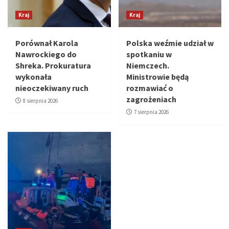
Kraj
Kraj
Porównał Karola
Polska weźmie udział w
Nawrockiego do
spotkaniu w
Shreka. Prokuratura
Niemczech.
wykonała
Ministrowie będą
nieoczekiwany ruch
rozmawiać o
zagrożeniach
8 sierpnia 2026
7 sierpnia 2026