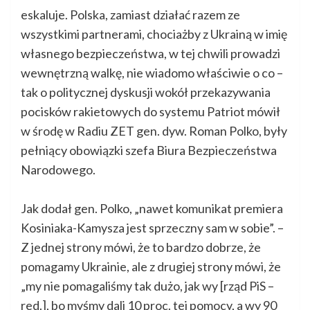
eskaluje. Polska, zamiast działać razem ze
wszystkimi partnerami, chociażby z Ukrainą w imię
własnego bezpieczeństwa, w tej chwili prowadzi
wewnętrzną walkę, nie wiadomo właściwie o co –
tak o politycznej dyskusji wokół przekazywania
pocisków rakietowych do systemu Patriot mówił
w środę w Radiu ZET gen. dyw. Roman Polko, były
pełniący obowiązki szefa Biura Bezpieczeństwa
Narodowego.
Jak dodał gen. Polko, „nawet komunikat premiera
Kosiniaka-Kamysza jest sprzeczny sam w sobie”. –
Z jednej strony mówi, że to bardzo dobrze, że
pomagamy Ukrainie, ale z drugiej strony mówi, że
„my nie pomagaliśmy tak dużo, jak wy [rząd PiS –
red.], bo myśmy dali 10 proc. tej pomocy, a wy 90