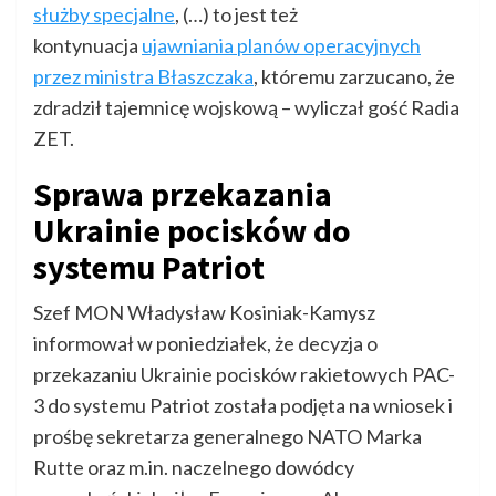
służby specjalne
, (…) to jest też
kontynuacja
ujawniania planów operacyjnych
przez ministra Błaszczaka
, któremu zarzucano, że
zdradził tajemnicę wojskową – wyliczał gość Radia
ZET.
Sprawa przekazania
Ukrainie pocisków do
systemu Patriot
Szef MON Władysław Kosiniak-Kamysz
informował w poniedziałek, że decyzja o
przekazaniu Ukrainie pocisków rakietowych PAC-
3 do systemu Patriot została podjęta na wniosek i
prośbę sekretarza generalnego NATO Marka
Rutte oraz m.in. naczelnego dowódcy