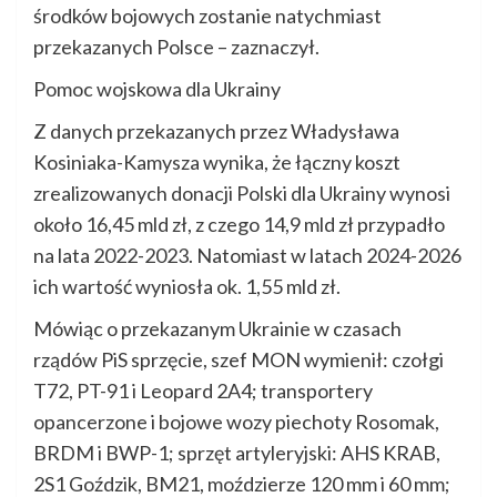
środków bojowych zostanie natychmiast
przekazanych Polsce – zaznaczył.
Pomoc wojskowa dla Ukrainy
Z danych przekazanych przez Władysława
Kosiniaka-Kamysza wynika, że łączny koszt
zrealizowanych donacji Polski dla Ukrainy wynosi
około 16,45 mld zł, z czego 14,9 mld zł przypadło
na lata 2022-2023. Natomiast w latach 2024-2026
ich wartość wyniosła ok. 1,55 mld zł.
Mówiąc o przekazanym Ukrainie w czasach
rządów PiS sprzęcie, szef MON wymienił: czołgi
T72, PT-91 i Leopard 2A4; transportery
opancerzone i bojowe wozy piechoty Rosomak,
BRDM i BWP-1; sprzęt artyleryjski: AHS KRAB,
2S1 Goździk, BM21, moździerze 120 mm i 60 mm;