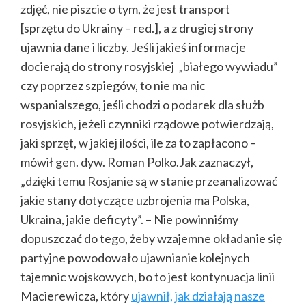
zdjęć, nie piszcie o tym, że jest transport
[sprzętu do Ukrainy – red.], a z drugiej strony
ujawnia dane i liczby. Jeśli jakieś informacje
docierają do strony rosyjskiej „białego wywiadu”
czy poprzez szpiegów, to nie ma nic
wspanialszego, jeśli chodzi o podarek dla służb
rosyjskich, jeżeli czynniki rządowe potwierdzają,
jaki sprzęt, w jakiej ilości, ile za to zapłacono –
mówił gen. dyw. Roman Polko.Jak zaznaczył,
„dzięki temu Rosjanie są w stanie przeanalizować
jakie stany dotyczące uzbrojenia ma Polska,
Ukraina, jakie deficyty”. – Nie powinniśmy
dopuszczać do tego, żeby wzajemne okładanie się
partyjne powodowało ujawnianie kolejnych
tajemnic wojskowych, bo to jest kontynuacja linii
Macierewicza, który
ujawnił, jak działają nasze