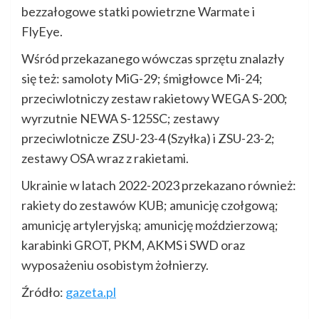
bezzałogowe statki powietrzne Warmate i
FlyEye.
Wśród przekazanego wówczas sprzętu znalazły
się też: samoloty MiG-29; śmigłowce Mi-24;
przeciwlotniczy zestaw rakietowy WEGA S-200;
wyrzutnie NEWA S-125SC; zestawy
przeciwlotnicze ZSU-23-4 (Szyłka) i ZSU-23-2;
zestawy OSA wraz z rakietami.
Ukrainie w latach 2022-2023 przekazano również:
rakiety do zestawów KUB; amunicję czołgową;
amunicję artyleryjską; amunicję moździerzową;
karabinki GROT, PKM, AKMS i SWD oraz
wyposażeniu osobistym żołnierzy.
Źródło:
gazeta.pl