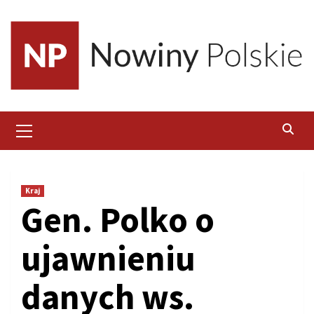
Skip
to
content
Primary
Menu
Kraj
Gen. Polko o
ujawnieniu
danych ws.