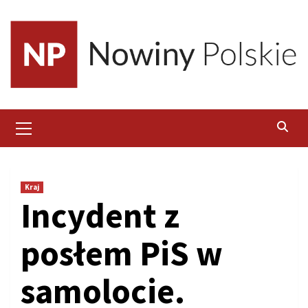
Skip
to
content
Primary
Menu
Kraj
Incydent z
posłem PiS w
samolocie.