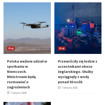
Kraj
Kraj
Polska weźmie udział w
Przewróciły się łodzie z
spotkaniu w
uczestnikami obozu
Niemczech.
żeglarskiego. Służby
Ministrowie będą
wyciągnęły z wody
rozmawiać o
ponad 30 osób
zagrożeniach
7 sierpnia 2026
7 sierpnia 2026