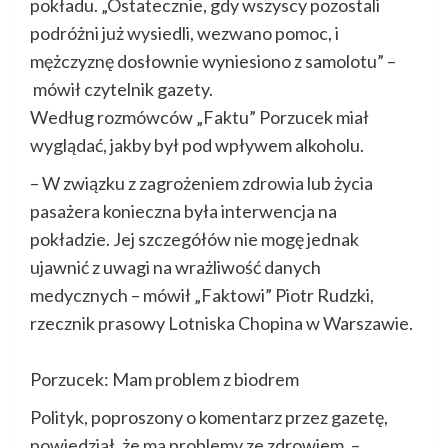
pokładu. „Ostatecznie, gdy wszyscy pozostali
podróżni już wysiedli, wezwano pomoc, i
mężczyznę dosłownie wyniesiono z samolotu” –
mówił czytelnik gazety.
Według rozmówców „Faktu” Porzucek miał
wyglądać, jakby był pod wpływem alkoholu.
– W związku z zagrożeniem zdrowia lub życia
pasażera konieczna była interwencja na
pokładzie. Jej szczegółów nie mogę jednak
ujawnić z uwagi na wrażliwość danych
medycznych – mówił „Faktowi” Piotr Rudzki,
rzecznik prasowy Lotniska Chopina w Warszawie.
Porzucek: Mam problem z biodrem
Polityk, poproszony o komentarz przez gazetę,
powiedział, że ma problemy ze zdrowiem. –