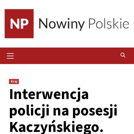
Skip
to
content
Primary
Menu
Kraj
Interwencja
policji na posesji
Kaczyńskiego.