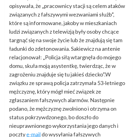
opisywała, że „pracownicy stacji są celem ataków
związanych z fałszywymi wezwaniami służb”,
które są informowane, jakoby w mieszkaniach
ludzi związanych z telewizją były osoby chcące
targnąć się na swoje życie lub że znajdują się tam
ładunki do zdetonowania. Sakiewicz na antenie
relacjonował: „Policja siłą wtargnęła do mojego
domu, skuła moją asystentkę, twierdząc, że w
zagrożeniu znajduje się tu jakieś dziecko”.W
związku ze sprawą policja zatrzymała 53-letniego
mężczyznę, który mógł mieć związek ze
zgłaszaniem fałszywych alarmów. Następnie
podano, że mężczyznę zwolniono i otrzyma on
status pokrzywdzonego, bo doszło do
nieuprawnionego wykorzystania jego danych i
poczty
e-mail
do wysyłania fałszywych