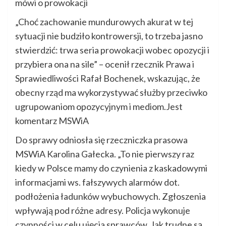
mówi o prowokacji
„Choć zachowanie mundurowych akurat w tej
sytuacji nie budziło kontrowersji, to trzeba jasno
stwierdzić: trwa seria prowokacji wobec opozycji i
przybiera ona na sile” – ocenił rzecznik Prawa i
Sprawiedliwości Rafał Bochenek, wskazując, że
obecny rząd ma wykorzystywać służby przeciwko
ugrupowaniom opozycyjnym i mediom.Jest
komentarz MSWiA
Do sprawy odniosła się rzeczniczka prasowa
MSWiA Karolina Gałecka. „To nie pierwszy raz
kiedy w Polsce mamy do czynienia z kaskadowymi
informacjami ws. fałszywych alarmów dot.
podłożenia ładunków wybuchowych. Zgłoszenia
wpływają pod różne adresy. Policja wykonuje
czynności w celu ujęcia sprawców. Jak trudne są