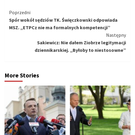
Kontynuuj
Poprzedni
Spór wokół sędziów TK. Święczkowski odpowiada
czytanie
MSZ. „ETPCz nie ma formalnych kompetencji”
Następny
Sakiewicz: Nie dałem Ziobrze legitymacji
dziennikarskiej. „Byłoby to niestosowne”
More Stories