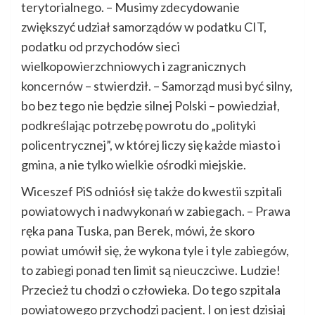
terytorialnego. – Musimy zdecydowanie
zwiększyć udział samorządów w podatku CIT,
podatku od przychodów sieci
wielkopowierzchniowych i zagranicznych
koncernów – stwierdził. – Samorząd musi być silny,
bo bez tego nie będzie silnej Polski – powiedział,
podkreślając potrzebę powrotu do „polityki
policentrycznej”, w której liczy się każde miasto i
gmina, a nie tylko wielkie ośrodki miejskie.
Wiceszef PiS odniósł się także do kwestii szpitali
powiatowych i nadwykonań w zabiegach. – Prawa
ręka pana Tuska, pan Berek, mówi, że skoro
powiat umówił się, że wykona tyle i tyle zabiegów,
to zabiegi ponad ten limit są nieuczciwe. Ludzie!
Przecież tu chodzi o człowieka. Do tego szpitala
powiatowego przychodzi pacjent. I on jest dzisiaj