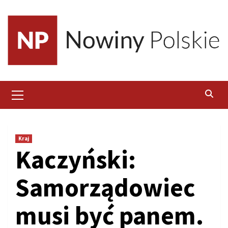
Skip
to
content
Primary
Menu
Kraj
Kaczyński:
Samorządowiec
musi być panem.