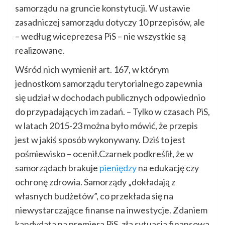
samorządu na gruncie konstytucji. W ustawie
zasadniczej samorządu dotyczy 10 przepisów, ale
– według wiceprezesa PiS – nie wszystkie są
realizowane.
Wśród nich wymienił art. 167, w którym
jednostkom samorządu terytorialnego zapewnia
się udział w dochodach publicznych odpowiednio
do przypadających im zadań. – Tylko w czasach PiS,
w latach 2015-23 można było mówić, że przepis
jest w jakiś sposób wykonywany. Dziś to jest
pośmiewisko – ocenił.Czarnek podkreślił, że w
samorządach brakuje
pieniędzy
na edukację czy
ochronę zdrowia. Samorządy „dokładają z
własnych budżetów”, co przekłada się na
niewystarczające finanse na inwestycje. Zdaniem
kandydata na premiera PiS, zła sytuacja finansowa