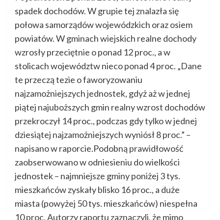
spadek dochodów. W grupie tej znalazła się
połowa samorządów wojewódzkich oraz osiem
powiatów. W gminach wiejskich realne dochody
wzrosły przeciętnie o ponad 12 proc., a w
stolicach województw nieco ponad 4 proc. „Dane
te przeczą tezie o faworyzowaniu
najzamożniejszych jednostek, gdyż aż w jednej
piątej najuboższych gmin realny wzrost dochodów
przekroczył 14 proc., podczas gdy tylko w jednej
dziesiątej najzamożniejszych wyniósł 8 proc.” –
napisano w raporcie.Podobną prawidłowość
zaobserwowano w odniesieniu do wielkości
jednostek – najmniejsze gminy poniżej 3 tys.
mieszkańców zyskały blisko 16 proc., a duże
miasta (powyżej 50 tys. mieszkańców) niespełna
10 proc. Autorzy raportu zaznaczyli, że mimo