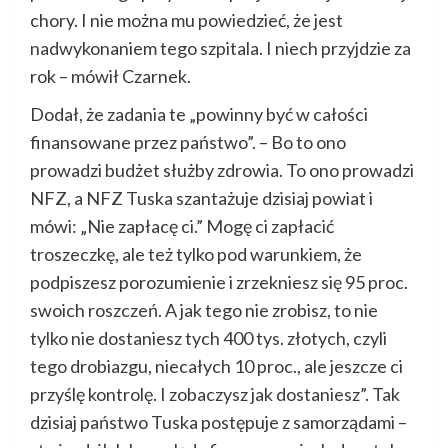
chory. I nie można mu powiedzieć, że jest
nadwykonaniem tego szpitala. I niech przyjdzie za
rok – mówił Czarnek.
Dodał, że zadania te „powinny być w całości
finansowane przez państwo”. – Bo to ono
prowadzi budżet służby zdrowia. To ono prowadzi
NFZ, a NFZ Tuska szantażuje dzisiaj powiat i
mówi: „Nie zapłacę ci.” Mogę ci zapłacić
troszeczkę, ale też tylko pod warunkiem, że
podpiszesz porozumienie i zrzekniesz się 95 proc.
swoich roszczeń. A jak tego nie zrobisz, to nie
tylko nie dostaniesz tych 400 tys. złotych, czyli
tego drobiazgu, niecałych 10 proc., ale jeszcze ci
przyślę kontrolę. I zobaczysz jak dostaniesz”. Tak
dzisiaj państwo Tuska postępuje z samorządami –