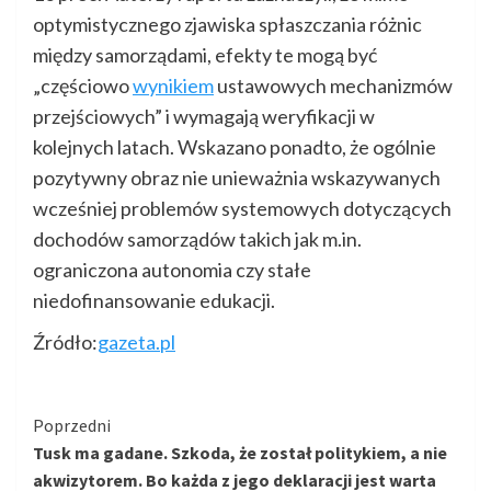
optymistycznego zjawiska spłaszczania różnic
między samorządami, efekty te mogą być
„częściowo
wynikiem
ustawowych mechanizmów
przejściowych” i wymagają weryfikacji w
kolejnych latach. Wskazano ponadto, że ogólnie
pozytywny obraz nie unieważnia wskazywanych
wcześniej problemów systemowych dotyczących
dochodów samorządów takich jak m.in.
ograniczona autonomia czy stałe
niedofinansowanie edukacji.
Źródło:
gazeta.pl
Kontynuuj
Poprzedni
Tusk ma gadane. Szkoda, że został politykiem, a nie
czytanie
akwizytorem. Bo każda z jego deklaracji jest warta