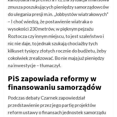
zmusza poszukujących pieniędzy samorządowców
do ulegania presji m.in. „lobbystów wiatrakowych”
– I choć wiedzą, że postawienie wiatraka o
wysokości 230 metrów, w pięknym pejzażu
Roztocza czy innym miejscu, to jest szaleństwo i
nic nie daje, to jednak szukają chociażby tych
kilkuset tysięcy złotych rocznie do budżetu, żeby
cokolwiek zrealizować. Bo nie mają już pieniędzy
na inwestycje – tłumaczył.
PiS zapowiada reformy w
finansowaniu samorządów
Podczas debaty Czarnek zapowiedział
przedstawienie przez jego partię projektów
reform ustawy o finansach jednostek samorządu