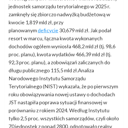
jednostek samorządu terytorialnego w 2025 r.
zamknęły się zbiorczo nadwyżką budżetową w
kwocie 1,819 mld zł, przy
planowanym
deficycie
30,679 mld zł. Jak podał
resort w marcu, łączna kwota wykonanych
dochodów ogółem wyniosła 468,2 mld zł (tj. 98,6
proc. planu), kwota wydatków 466,39 mld zł (tj.
92,3 proc. planu), a zobowiązań zaliczanych do
długu publicznego 115,5 mld zł.Analiza
Narodowego Instytutu Samorządu
Terytorialnego (NIST) wykazała, że po pierwszym
roku obowiązywania nowej ustawy o dochodach
JST nastąpiła poprawa sytuacji finansowej w
porównaniu z rokiem 2024. Według Instytutu
tylko 2,5 proc. wszystkich samorządów, czyli około
70 jednostek z ponad 2800, odnotowało realny