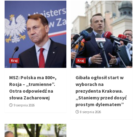
Kraj
Kraj
MSZ: Polska ma 800+,
Gibała ogłosił start w
Rosja – „trumienne”.
wyborach na
Ostra odpowiedź na
prezydenta Krakowa.
słowa Zacharowej
„Staniemy przed dosyć
prostym dylematem”
9 sierpnia 2026
8 sierpnia 2026