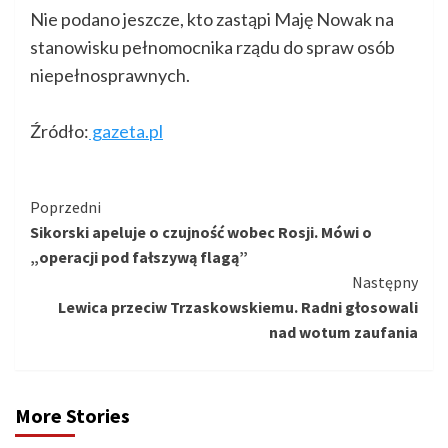
Nie podano jeszcze, kto zastąpi Maję Nowak na
stanowisku pełnomocnika rządu do spraw osób
niepełnosprawnych.
Źródło:
gazeta.pl
Kontynuuj
Poprzedni
Sikorski apeluje o czujność wobec Rosji. Mówi o
czytanie
„operacji pod fałszywą flagą”
Następny
Lewica przeciw Trzaskowskiemu. Radni głosowali
nad wotum zaufania
More Stories