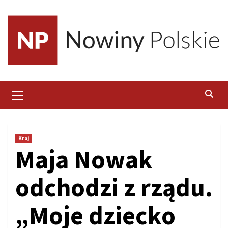
Skip
to
content
Primary
Menu
Kraj
Maja Nowak
odchodzi z rządu.
„Moje dziecko