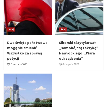
Kraj
Kraj
Dwa święta państwowe
Sikorski skrytykował
mogą się zmienić.
„samobójczą taktykę”
Wszystko za sprawą
Nawrockiego. „Wara
petycji
od rządzenia”
6 sierpnia 2026
6 sierpnia 2026