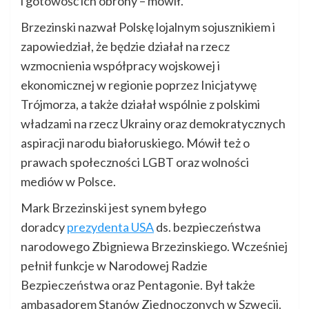
i gotowość ich obrony – mówił.
Brzezinski nazwał Polskę lojalnym sojusznikiem i
zapowiedział, że będzie działał na rzecz
wzmocnienia współpracy wojskowej i
ekonomicznej w regionie poprzez Inicjatywę
Trójmorza, a także działał wspólnie z polskimi
władzami na rzecz Ukrainy oraz demokratycznych
aspiracji narodu białoruskiego. Mówił też o
prawach społeczności LGBT oraz wolności
mediów w Polsce.
Mark Brzezinski jest synem byłego
doradcy
prezydenta USA
ds. bezpieczeństwa
narodowego Zbigniewa Brzezinskiego. Wcześniej
pełnił funkcje w Narodowej Radzie
Bezpieczeństwa oraz Pentagonie. Był także
ambasadorem Stanów Zjednoczonych w Szwecji.