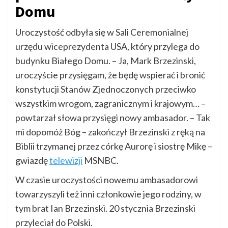
Domu
Uroczystość odbyła się w Sali Ceremonialnej
urzędu wiceprezydenta USA, który przylega do
budynku Białego Domu. – Ja, Mark Brzezinski,
uroczyście przysięgam, że będę wspierać i bronić
konstytucji Stanów Zjednoczonych przeciwko
wszystkim wrogom, zagranicznym i krajowym… –
powtarzał słowa przysięgi nowy ambasador. – Tak
mi dopomóż Bóg – zakończył Brzezinski z ręką na
Biblii trzymanej przez córkę Aurorę i siostrę Mikę –
gwiazdę
telewizji
MSNBC.
W czasie uroczystości nowemu ambasadorowi
towarzyszyli też inni członkowie jego rodziny, w
tym brat Ian Brzezinski. 20 stycznia Brzezinski
przyleciał do Polski.