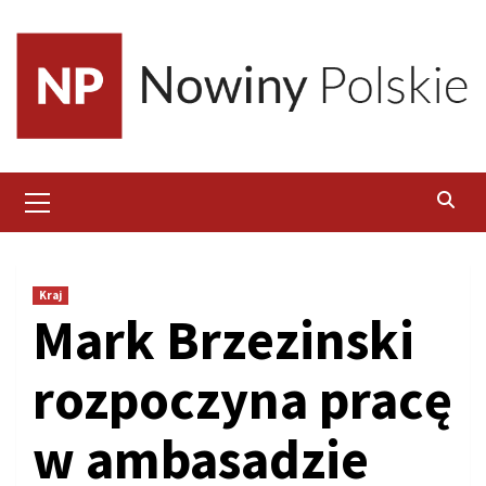
Skip
to
content
Primary
Menu
Kraj
Mark Brzezinski
rozpoczyna pracę
w ambasadzie