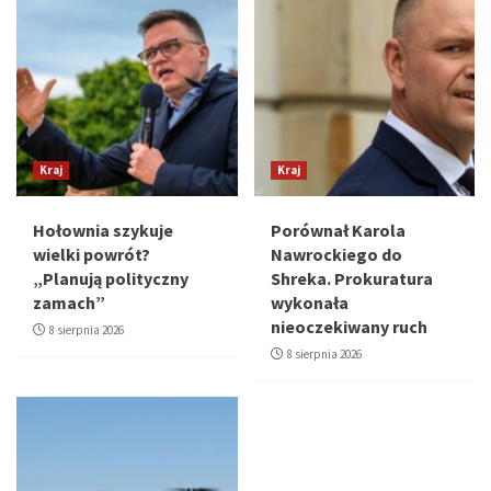
Kraj
Kraj
Hołownia szykuje
Porównał Karola
wielki powrót?
Nawrockiego do
„Planują polityczny
Shreka. Prokuratura
zamach”
wykonała
nieoczekiwany ruch
8 sierpnia 2026
8 sierpnia 2026