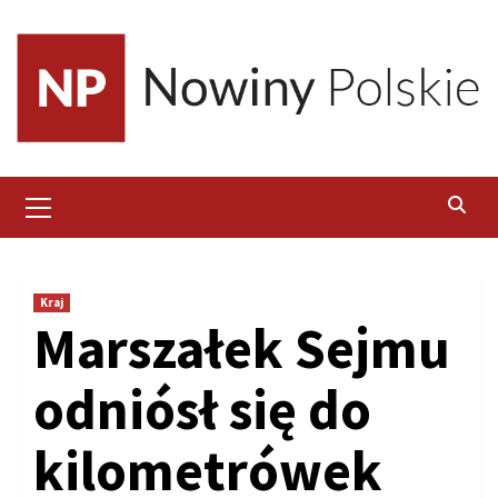
Skip
to
content
Primary
Menu
Kraj
Marszałek Sejmu
odniósł się do
kilometrówek