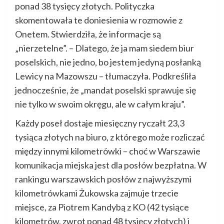
ponad 38 tysięcy złotych. Polityczka
skomentowała te doniesienia w rozmowie z
Onetem. Stwierdziła, że informacje są
„nierzetelne”. – Dlatego, że ja mam siedem biur
poselskich, nie jedno, bo jestem jedyną posłanką
Lewicy na Mazowszu – tłumaczyła. Podkreśliła
jednocześnie, że „mandat poselski sprawuje się
nie tylko w swoim okręgu, ale w całym kraju”.
Każdy poseł dostaje miesięczny ryczałt 23,3
tysiąca złotych na biuro, z którego może rozliczać
między innymi kilometrówki – choć w Warszawie
komunikacja miejska jest dla posłów bezpłatna. W
rankingu warszawskich posłów z najwyższymi
kilometrówkami Żukowska zajmuje trzecie
miejsce, za Piotrem Kandybą z KO (42 tysiące
kilometrów, zwrot ponad 48 tysięcy złotych) i