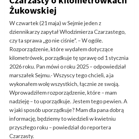
Czarzasty o kilometrówkach
Żukowskiej
W czwartek (21 maja) w Sejmie jeden z
dziennikarzy zapytał Włodzimierza Czarzastego,
czy ta sprawa „go nie ciśnie”. – W ogóle.
Rozporządzenie, które wydałem dotyczące
kilometrówek, porządkuje tę sprawę od 1 stycznia
2026 roku. Pan mówi o roku 2025 – odpowiedział
marszałek Sejmu.- Wszyscy tego chcieli, a ja
wykonałem wolę wszystkich, łącznie ze swoją.
Wprowadziłem rozporządzenie, które – mam
nadzieję – to uporządkuje. Jestem tego pewien. A
w jaki sposób uporządkuje? Mam dla pana dobrą
informację, będziemy to wiedzieli w kwietniu
przyszłego roku – powiedział do reportera
Czarzasty.