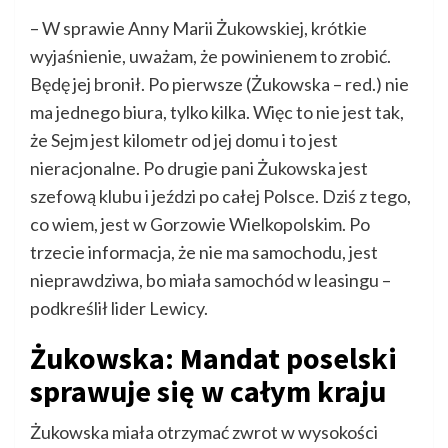
– W sprawie Anny Marii Żukowskiej, krótkie
wyjaśnienie, uważam, że powinienem to zrobić.
Będę jej bronił. Po pierwsze (Żukowska – red.) nie
ma jednego biura, tylko kilka. Więc to nie jest tak,
że Sejm jest kilometr od jej domu i to jest
nieracjonalne. Po drugie pani Żukowska jest
szefową klubu i jeździ po całej Polsce. Dziś z tego,
co wiem, jest w Gorzowie Wielkopolskim. Po
trzecie informacja, że nie ma samochodu, jest
nieprawdziwa, bo miała samochód w leasingu –
podkreślił lider Lewicy.
Żukowska: Mandat poselski
sprawuje się w całym kraju
Żukowska miała otrzymać zwrot w wysokości