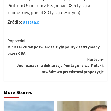
Piotrem Uścińskim z PiS (ponad 33,5 tysiąca
kilometrów, ponad 33 tysiące złotych).
Źródło:
gazeta.pl
Kontynuuj
Poprzedni
Minister Żurek potwierdza. Były polityk zatrzymany
czytanie
przez CBA
Następny
Jednoznaczna deklaracja Pentagonu ws. Polski.
Dowództwo przedstawi propozycję
More Stories