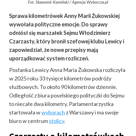
Fot. Sławomir Kamiński / Agencja Wyborcza.pl
Sprawa kilometrówek Anny Marii Żukowskiej
wywołała polityczne emocje. Do sprawy
odniósł się marszałek Sejmu Włodzimierz
Czarzasty, który bronił szefowej klubu Lewicy i
zapowiedział, że nowe przepisy mają
uporządkować system rozliczeń.
Posłanka Lewicy Anna Maria Żukowska rozliczyła
w 2025 roku 33 tysięce kilometrów podróży
służbowych. To około 90 kilometrów dziennie.
Odległość z biura poselskiego polityczki do Sejmu
to niecałe dwa kilometry. Parlamentarzystka
startowała w
wyborach
z Warszawy i ma swoje
biuro w centrum
stolicy
.