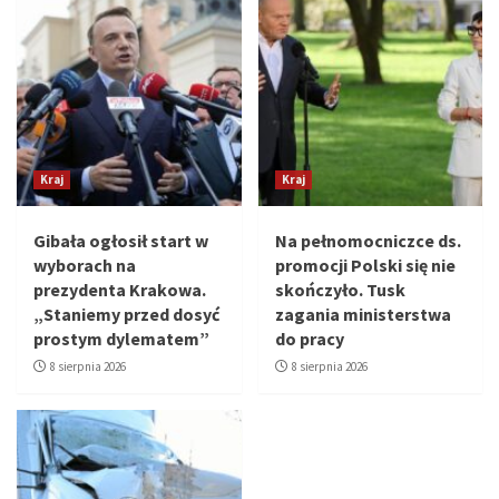
Kraj
Kraj
Gibała ogłosił start w
Na pełnomocniczce ds.
wyborach na
promocji Polski się nie
prezydenta Krakowa.
skończyło. Tusk
„Staniemy przed dosyć
zagania ministerstwa
prostym dylematem”
do pracy
8 sierpnia 2026
8 sierpnia 2026