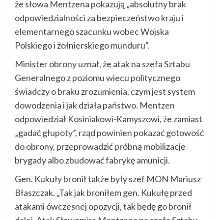
że słowa Mentzena pokazują „absolutny brak
odpowiedzialności za bezpieczeństwo kraju i
elementarnego szacunku wobec Wojska
Polskiego i żołnierskiego munduru”.
Minister obrony uznał, że atak na szefa Sztabu
Generalnego z poziomu wiecu politycznego
świadczy o braku zrozumienia, czym jest system
dowodzenia i jak działa państwo. Mentzen
odpowiedział Kosiniakowi-Kamyszowi, że zamiast
„gadać głupoty”, rząd powinien pokazać gotowość
do obrony, przeprowadzić próbną mobilizację
brygady albo zbudować fabrykę amunicji.
Gen. Kukuły bronił także były szef MON Mariusz
Błaszczak. „Tak jak broniłem gen. Kukułę przed
atakami ówczesnej opozycji, tak będę go bronił