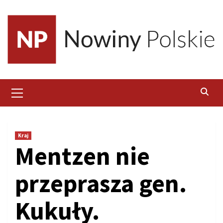
Skip
to
content
Primary
Menu
Kraj
Mentzen nie
przeprasza gen.
Kukuły.