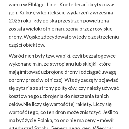
wiecu w Elblągu. Lider Konfederacji krytykował
gen. Kukułę w kontekście wydarzeń z września
2025 roku, gdy polska przestrzeń powietrzna
została wielokrotnie naruszona przez rosyjskie
drony. Wojsko zdecydowało wtedy o zestrzeleniu
części obiektów.
Wśród nich były tzw. wabiki, czyli bezzałogowce
wykonane m.in. ze styropianu lub sklejki, które
mają imitować uzbrojone drony i odciągać uwagę
obrony przeciwlotniczej. Wtedy zaczęły pojawiać
się pytania ze strony polityków, czy należy używać
kosztownego uzbrojenia do niszczenia tanich
celów.Nie liczy się wartość tej rakiety. Liczy się
wartość tego, co ten dron może zniszczyć. Jeśli to
ma być życie Polaka, to ono nie ma ceny – mówił
wtedy szef Sztabu Generalnego, gen. Wiesław