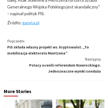
dalej. Atak Sławomira Mentzena na szefa Sztabu
Generalnego Wojska Polskiego jest skandaliczny”
– napisał polityk PiS.
Źródło:
gazeta.pl
Kontynuuj
Poprzedni
PiS składa własny projekt ws. kryptowalut. „To
czytanie
mobilizacja elektoratu Mentzena”
Następny
Polacy ocenili referendum Nawrockiego.
Jednoznaczne wyniki sondażu
More Stories