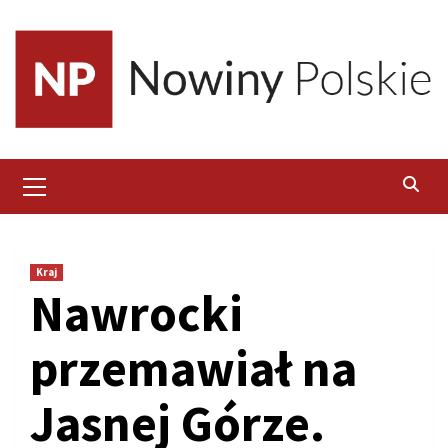
Skip
to
content
Primary
Menu
Kraj
Nawrocki
przemawiał na
Jasnej Górze.