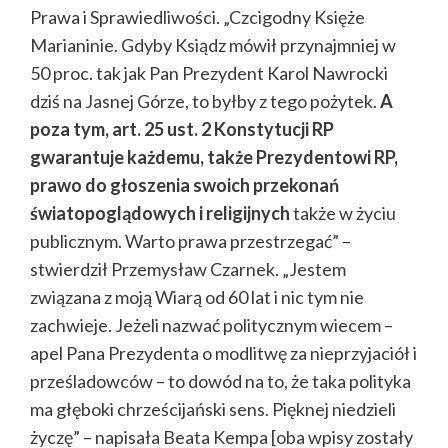
Prawa i Sprawiedliwości. „Czcigodny Księże
Marianinie. Gdyby Ksiądz mówił przynajmniej w
50 proc. tak jak Pan Prezydent Karol Nawrocki
dziś na Jasnej Górze, to byłby z tego pożytek.
A
poza tym, art. 25 ust. 2 Konstytucji RP
gwarantuje każdemu, także Prezydentowi RP,
prawo do głoszenia swoich przekonań
światopoglądowych i religijnych
także w życiu
publicznym. Warto prawa przestrzegać” –
stwierdził Przemysław Czarnek. „Jestem
związana z moją Wiarą od 60 lat i nic tym nie
zachwieje. Jeżeli nazwać politycznym wiecem –
apel Pana Prezydenta o modlitwę za nieprzyjaciół i
prześladowców – to dowód na to, że taka polityka
ma głęboki chrześcijański sens. Pięknej niedzieli
życzę” – napisała Beata Kempa [oba wpisy zostały