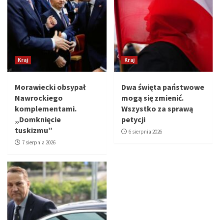
Kraj
Kraj
Morawiecki obsypał
Dwa święta państwowe
Nawrockiego
mogą się zmienić.
komplementami.
Wszystko za sprawą
„Domknięcie
petycji
tuskizmu”
6 sierpnia 2026
7 sierpnia 2026