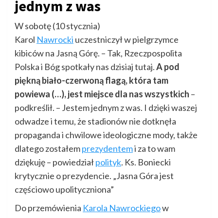
jednym z was
W sobotę (10 stycznia)
Karol
Nawrocki
uczestniczył w pielgrzymce
kibiców na Jasną Górę. – Tak, Rzeczpospolita
Polska i Bóg spotkały nas dzisiaj tutaj.
A pod
piękną biało-czerwoną flagą, która tam
powiewa (…), jest miejsce dla nas wszystkich
–
podkreślił. – Jestem jednym z was. I dzięki waszej
odwadze i temu, że stadionów nie dotknęła
propaganda i chwilowe ideologiczne mody, także
dlatego zostałem
prezydentem
i za to wam
dziękuję – powiedział
polityk
. Ks. Boniecki
krytycznie o prezydencie. „Jasna Góra jest
częściowo upolityczniona”
Do przemówienia
Karola Nawrockiego
w