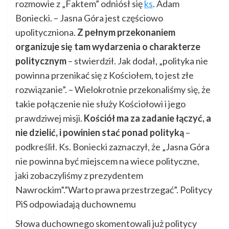
rozmowie z „Faktem” odniósł się
ks
. Adam
Boniecki. – Jasna Góra jest częściowo
upolityczniona.
Z pełnym przekonaniem
organizuje się tam wydarzenia o charakterze
politycznym
– stwierdził. Jak dodał, „polityka nie
powinna przenikać się z Kościołem, to jest złe
rozwiązanie”. – Wielokrotnie przekonaliśmy się, że
takie połączenie nie służy Kościołowi i jego
prawdziwej misji.
Kościół ma za zadanie łączyć, a
nie dzielić, i powinien stać ponad polityką
–
podkreślił. Ks. Boniecki zaznaczył, że „Jasna Góra
nie powinna być miejscem na wiece polityczne,
jaki zobaczyliśmy z prezydentem
Nawrockim”.”Warto prawa przestrzegać”. Politycy
PiS odpowiadają duchownemu
Słowa duchownego skomentowali już politycy