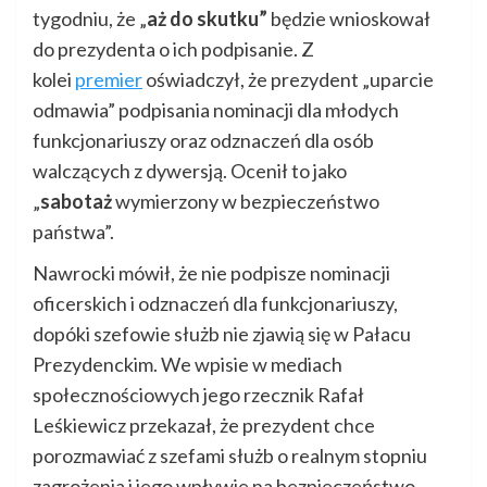
tygodniu, że „
aż do skutku”
będzie wnioskował
do prezydenta o ich podpisanie. Z
kolei
premier
oświadczył, że prezydent „uparcie
odmawia” podpisania nominacji dla młodych
funkcjonariuszy oraz odznaczeń dla osób
walczących z dywersją. Ocenił to jako
„
sabotaż
wymierzony w bezpieczeństwo
państwa”.
Nawrocki mówił, że nie podpisze nominacji
oficerskich i odznaczeń dla funkcjonariuszy,
dopóki szefowie służb nie zjawią się w Pałacu
Prezydenckim. We wpisie w mediach
społecznościowych jego rzecznik Rafał
Leśkiewicz przekazał, że prezydent chce
porozmawiać z szefami służb o realnym stopniu
zagrożenia i jego wpływie na bezpieczeństwo