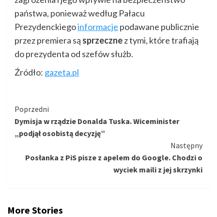
państwa, ponieważ według Pałacu
Prezydenckiego
informacje
podawane publicznie
przez premiera są
sprzeczne
z tymi, które trafiają
do prezydenta od szefów służb.
Źródło:
gazeta.pl
Kontynuuj
Poprzedni
Dymisja w rządzie Donalda Tuska. Wiceminister
czytanie
„podjął osobistą decyzję”
Następny
Posłanka z PiS pisze z apelem do Google. Chodzi o
wyciek maili z jej skrzynki
More Stories