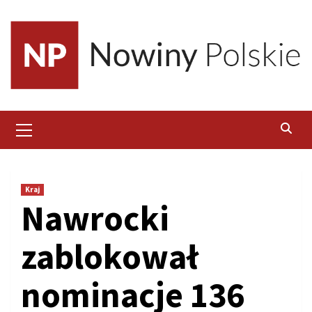
Skip
to
content
Primary
Menu
Kraj
Nawrocki
zablokował
nominacje 136