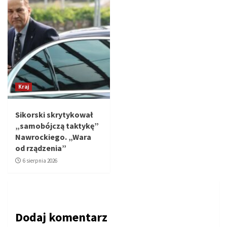
Kraj
Sikorski skrytykował
„samobójczą taktykę”
Nawrockiego. „Wara
od rządzenia”
6 sierpnia 2026
Dodaj komentarz