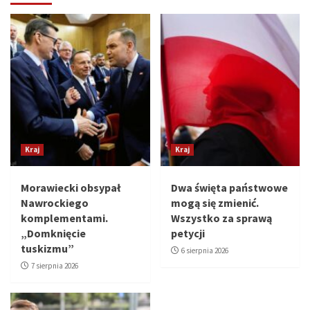
Kraj
Kraj
Morawiecki obsypał
Dwa święta państwowe
Nawrockiego
mogą się zmienić.
komplementami.
Wszystko za sprawą
„Domknięcie
petycji
tuskizmu”
6 sierpnia 2026
7 sierpnia 2026