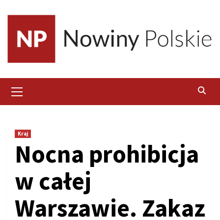
Skip
to
content
Primary
Menu
Kraj
Nocna prohibicja
w całej
Warszawie. Zakaz