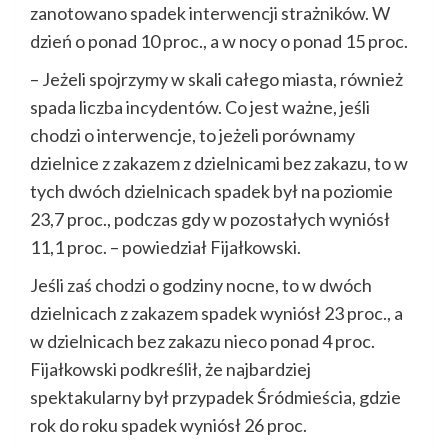
zanotowano spadek interwencji strażników. W
dzień o ponad 10 proc., a w nocy o ponad 15 proc.
– Jeżeli spojrzymy w skali całego miasta, również
spada liczba incydentów. Co jest ważne, jeśli
chodzi o interwencje, to jeżeli porównamy
dzielnice z zakazem z dzielnicami bez zakazu, to w
tych dwóch dzielnicach spadek był na poziomie
23,7 proc., podczas gdy w pozostałych wyniósł
11,1 proc. – powiedział Fijałkowski.
Jeśli zaś chodzi o godziny nocne, to w dwóch
dzielnicach z zakazem spadek wyniósł 23 proc., a
w dzielnicach bez zakazu nieco ponad 4 proc.
Fijałkowski podkreślił, że najbardziej
spektakularny był przypadek Śródmieścia, gdzie
rok do roku spadek wyniósł 26 proc.