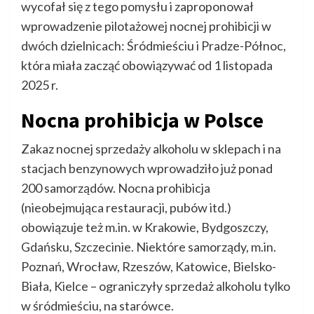
wycofał się z tego pomysłu i zaproponował
wprowadzenie pilotażowej nocnej prohibicji w
dwóch dzielnicach: Śródmieściu i Pradze-Północ,
która miała zacząć obowiązywać od 1 listopada
2025 r.
Nocna prohibicja w Polsce
Zakaz nocnej sprzedaży alkoholu w sklepach i na
stacjach benzynowych wprowadziło już ponad
200 samorządów. Nocna prohibicja
(nieobejmująca restauracji, pubów itd.)
obowiązuje też m.in. w Krakowie, Bydgoszczy,
Gdańsku, Szczecinie. Niektóre samorządy, m.in.
Poznań, Wrocław, Rzeszów, Katowice, Bielsko-
Biała, Kielce – ograniczyły sprzedaż alkoholu tylko
w śródmieściu, na starówce.