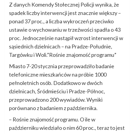
Z danych Komendy Stołecznej Policji wynika, że
spadek liczby interwencji jest znacznie większy –
ponad 37 proc., a liczba wykroczeń przeciwko
ustawie o wychowaniu w trzeźwości spadła o 43
proc. Jednocześnie nastąpił wzrost interwencji w
sąsiednich dzielnicach – na Pradze-Południe,
Targówku i Woli.”Rośnie znajomość programu”
Miasto 7-20 stycznia przeprowadziło badanie
telefoniczne mieszkańców na próbie 1000
pełnoletnich osób. Dodatkowo w dwóch
dzielnicach, Śródmieściu i Pradze-Północ,
przeprowadzono 200 wywiadów. Wyniki
porównano z badaniem z października.
– Rośnie znajomość programu. O ile w
październiku wiedziało o nim 60 proc., teraz to jest