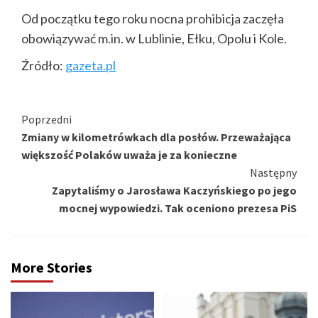
Od początku tego roku nocna prohibicja zaczęła
obowiązywać m.in. w Lublinie, Ełku, Opolu i Kole.
Źródło:
gazeta.pl
Kontynuuj
Poprzedni
Zmiany w kilometrówkach dla posłów. Przeważająca
czytanie
większość Polaków uważa je za konieczne
Następny
Zapytaliśmy o Jarosława Kaczyńskiego po jego
mocnej wypowiedzi. Tak oceniono prezesa PiS
More Stories