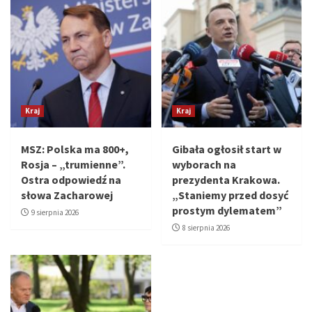
Kraj
Kraj
MSZ: Polska ma 800+,
Gibała ogłosił start w
Rosja – „trumienne”.
wyborach na
Ostra odpowiedź na
prezydenta Krakowa.
słowa Zacharowej
„Staniemy przed dosyć
prostym dylematem”
9 sierpnia 2026
8 sierpnia 2026