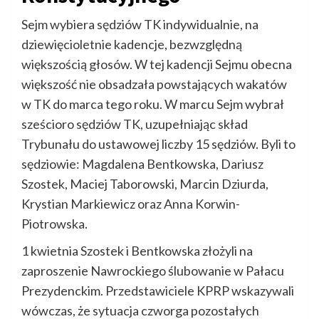
Sejm wybiera sędziów TK indywidualnie, na
dziewięcioletnie kadencje, bezwzględną
większością głosów. W tej kadencji Sejmu obecna
większość nie obsadzała powstających wakatów
w TK do marca tego roku. W marcu Sejm wybrał
sześcioro sędziów TK, uzupełniając skład
Trybunału do ustawowej liczby 15 sędziów. Byli to
sędziowie: Magdalena Bentkowska, Dariusz
Szostek, Maciej Taborowski, Marcin Dziurda,
Krystian Markiewicz oraz Anna Korwin-
Piotrowska.
1 kwietnia Szostek i Bentkowska złożyli na
zaproszenie Nawrockiego ślubowanie w Pałacu
Prezydenckim. Przedstawiciele KPRP wskazywali
wówczas, że sytuacja czworga pozostałych