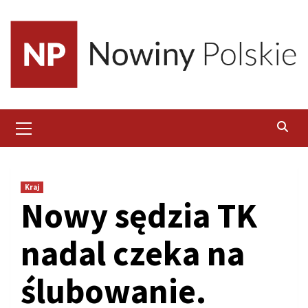
Skip
to
content
Primary
Menu
Kraj
Nowy sędzia TK
nadal czeka na
ślubowanie.