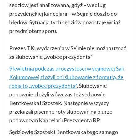
sędziów jest analizowana, gdyż – według
prezydenckiej kancelarii – w Sejmie doszło do
błędów. Sytuacja tych sędziów pozostaje wciąż
przedmiotem sporu.
Prezes TK: wydarzenia w Sejmie nie można uznać
za ślubowanie „wobec prezydenta”
9 kwietnia podczas uroczystości w sejmowej Sali
Kolumnowej złożyli oni ślubowanie z formułą, że
robią to „wobec prezydenta”
. Ślubowanie
ponownie złożyli wówczas też sędziowie
Bentkowska i Szostek. Następnie wszyscy
przekazali pisemne roty ślubowań na biurze
podawczym Kancelarii Prezydenta RP.
Sędziowie Szostek i Bentkowska tego samego