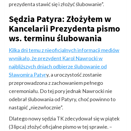
prezydenta stawić się i złożyć ślubowanie”.
Sędzia Patyra: Złożyłem w
Kancelarii Prezydenta pismo
ws. terminu ślubowania
Kilka dni temu z nieoficjalnych informacji mediów
wynikało, że prezydent Karol Nawrocki w
najbliższych dniach odbierze ślubowanie od
Sławomira Patyr
y, a uroczystość zostanie
przeprowadzona z zachowaniem pełnego
ceremoniału. Do tej pory jednak Nawrocki nie
odebrał ślubowania od Patyry, choć powinno to
nastąpić „niezwłocznie”.
Dlatego nowy sędzia TK zdecydował się w piątek
(3 lipca) złożyć oficjalne pismo w tej sprawie. –