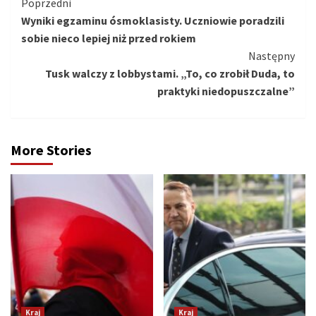
Kontynuuj
Poprzedni
Wyniki egzaminu ósmoklasisty. Uczniowie poradzili
czytanie
sobie nieco lepiej niż przed rokiem
Następny
Tusk walczy z lobbystami. „To, co zrobił Duda, to
praktyki niedopuszczalne”
More Stories
Kraj
Kraj