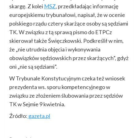
skargę. Z kolei
MSZ
, przedkładając informację
europejskiemu trybunałowi, napisał, że w ocenie
polskiego rządu cztery skarżące osoby są sędziami
TK. W związku z tą sprawą pismo do ETPCz
skierował także Święczkowski. Podkreślił w nim,
że „nie utrudnia objęcia i wykonywania
obowiązków sędziowskich przez skarżących”, gdyż
oni „nie są sędziami”.
W Trybunale Konstytucyjnym czeka też wniosek
prezydenta ws. sporu kompetencyjnego w
związku ze złożeniem ślubowania przez sędziów
TK w Sejmie 9 kwietnia.
Źródło:
gazeta.pl