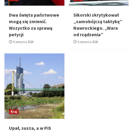
Dwa święta państwowe
Sikorski skrytykował
mogą się zmienić.
„samobójczą taktykę”
Wszystko za sprawą
Nawrockiego. „Wara
petycji
od rządzenia”
6 sierpnia 2026
6 sierpnia 2026
Kraj
Upał, susza, a w PiS