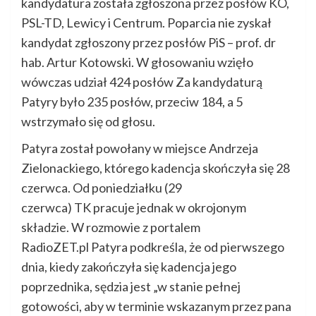
kandydatura została zgłoszona przez posłów KO,
PSL-TD, Lewicy i Centrum. Poparcia nie zyskał
kandydat zgłoszony przez posłów PiS – prof. dr
hab. Artur Kotowski. W głosowaniu wzięło
wówczas udział 424 posłów Za kandydaturą
Patyry było 235 posłów, przeciw 184, a 5
wstrzymało się od głosu.
Patyra został powołany w miejsce Andrzeja
Zielonackiego, którego kadencja skończyła się 28
czerwca. Od poniedziałku (29
czerwca) TK pracuje jednak w okrojonym
składzie. W rozmowie z portalem
RadioZET.pl Patyra podkreśla, że od pierwszego
dnia, kiedy zakończyła się kadencja jego
poprzednika, sędzia jest „w stanie pełnej
gotowości, aby w terminie wskazanym przez pana