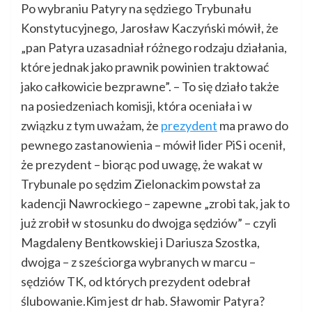
Po wybraniu Patyry na sędziego Trybunału
Konstytucyjnego, Jarosław Kaczyński mówił, że
„pan Patyra uzasadniał różnego rodzaju działania,
które jednak jako prawnik powinien traktować
jako całkowicie bezprawne”. – To się działo także
na posiedzeniach komisji, która oceniała i w
związku z tym uważam, że
prezydent
ma prawo do
pewnego zastanowienia – mówił lider PiS i ocenił,
że prezydent – biorąc pod uwagę, że wakat w
Trybunale po sędzim Zielonackim powstał za
kadencji Nawrockiego – zapewne „zrobi tak, jak to
już zrobił w stosunku do dwojga sędziów” – czyli
Magdaleny Bentkowskiej i Dariusza Szostka,
dwojga – z sześciorga wybranych w marcu –
sędziów TK, od których prezydent odebrał
ślubowanie.Kim jest dr hab. Sławomir Patyra?