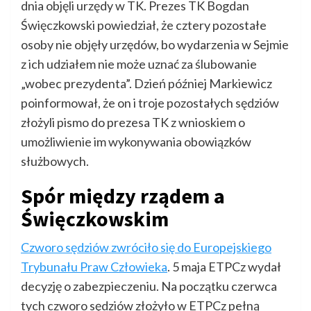
dnia objęli urzędy w TK. Prezes TK Bogdan
Święczkowski powiedział, że cztery pozostałe
osoby nie objęły urzędów, bo wydarzenia w Sejmie
z ich udziałem nie może uznać za ślubowanie
„wobec prezydenta”. Dzień później Markiewicz
poinformował, że on i troje pozostałych sędziów
złożyli pismo do prezesa TK z wnioskiem o
umożliwienie im wykonywania obowiązków
służbowych.
Spór między rządem a
Święczkowskim
Czworo sędziów zwróciło się do Europejskiego
Trybunału Praw Człowieka
. 5 maja ETPCz wydał
decyzję o zabezpieczeniu. Na początku czerwca
tych czworo sędziów złożyło w ETPCz pełną