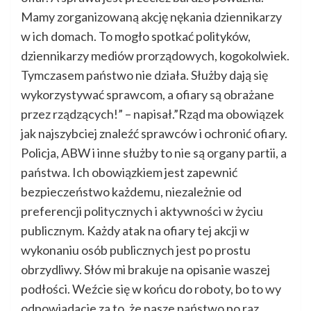
Mamy zorganizowaną akcję nękania dziennikarzy
w ich domach. To mogło spotkać polityków,
dziennikarzy mediów prorządowych, kogokolwiek.
Tymczasem państwo nie działa. Służby dają się
wykorzystywać sprawcom, a ofiary są obrażane
przez rządzących!” – napisał.”Rząd ma obowiązek
jak najszybciej znaleźć sprawców i ochronić ofiary.
Policja, ABW i inne służby to nie są organy partii, a
państwa. Ich obowiązkiem jest zapewnić
bezpieczeństwo każdemu, niezależnie od
preferencji politycznych i aktywności w życiu
publicznym. Każdy atak na ofiary tej akcji w
wykonaniu osób publicznych jest po prostu
obrzydliwy. Słów mi brakuje na opisanie waszej
podłości. Weźcie się w końcu do roboty, bo to wy
odpowiadacie za to, że nasze państwo po raz