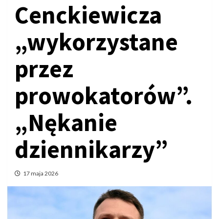
Cenckiewicza
„wykorzystane
przez
prowokatorów”.
„Nękanie
dziennikarzy”
17 maja 2026