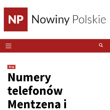
Skip
to
content
Primary
Menu
Kraj
Numery
telefonów
Mentzena i