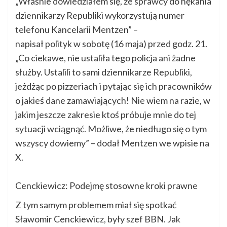
„Właśnie dowiedziałem się, że sprawcy do nękania
dziennikarzy Republiki wykorzystują numer
telefonu Kancelarii Mentzen” –
napisał polityk w sobotę (16 maja) przed godz. 21.
„Co ciekawe, nie ustaliła tego policja ani żadne
służby. Ustalili to sami dziennikarze Republiki,
jeżdżąc po pizzeriach i pytając się ich pracowników
o jakieś dane zamawiających! Nie wiem na razie, w
jakim jeszcze zakresie ktoś próbuje mnie do tej
sytuacji wciągnąć. Możliwe, że niedługo się o tym
wszyscy dowiemy” – dodał Mentzen we wpisie na
X.
Cenckiewicz: Podejmę stosowne kroki prawne
Z tym samym problemem miał się spotkać
Sławomir Cenckiewicz, były szef BBN. Jak