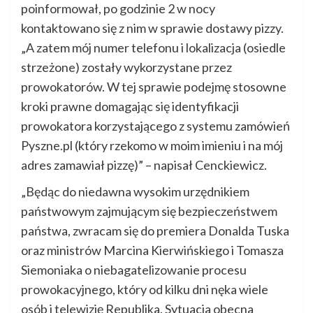
poinformował, po godzinie 2 w nocy
kontaktowano się z nim w sprawie dostawy pizzy.
„A zatem mój numer telefonu i lokalizacja (osiedle
strzeżone) zostały wykorzystane przez
prowokatorów. W tej sprawie podejmę stosowne
kroki prawne domagając się identyfikacji
prowokatora korzystającego z systemu zamówień
Pyszne.pl (który rzekomo w moim imieniu i na mój
adres zamawiał pizzę)” – napisał Cenckiewicz.
„Będąc do niedawna wysokim urzędnikiem
państwowym zajmującym się bezpieczeństwem
państwa, zwracam się do premiera Donalda Tuska
oraz ministrów Marcina Kierwińskiego i Tomasza
Siemoniaka o niebagatelizowanie procesu
prowokacyjnego, który od kilku dni nęka wiele
osób i telewizję Republika. Sytuacja obecna