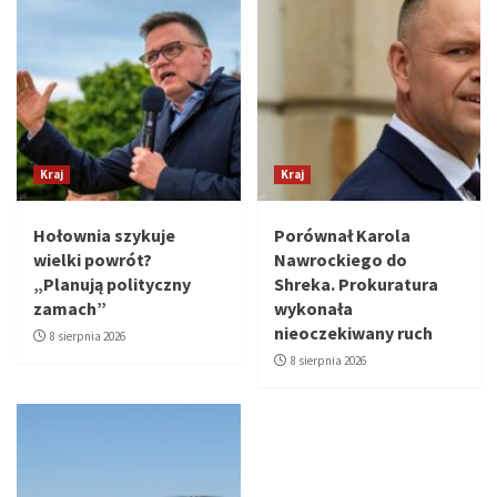
Kraj
Kraj
Hołownia szykuje
Porównał Karola
wielki powrót?
Nawrockiego do
„Planują polityczny
Shreka. Prokuratura
zamach”
wykonała
nieoczekiwany ruch
8 sierpnia 2026
8 sierpnia 2026