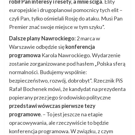
robił Pan interesy i resety, a mnie ściga
. Elity
europejskie i drugoplanowi pomocnicy tych elit –
czyli Pan, tylko ośmielali Rosję do ataku. Musi Pan
Premier znać swoje miejsce w tym szyku”.
Dalsze plany Nawrockiego:
2 marca w
Warszawie odbędzie się
konferencja
programowa
Karola Nawrockiego. Wydarzenie
zostanie zorganizowane pod hasłem „Polska sferą
normalności. Budujemy wspólnie:
bezpieczeństwo, rozwój, dobrobyt”. Rzecznik PiS
Rafał Bochenek mówi, że kandydat na prezydenta
popierany przez jego środowisko polityczne
przedstawi wówczas pierwsze tezy
programowe
. – To jest jeszcze na etapie
opracowywania, ale rzeczywiście to będzie
konferencja programowa. W związku, z czym