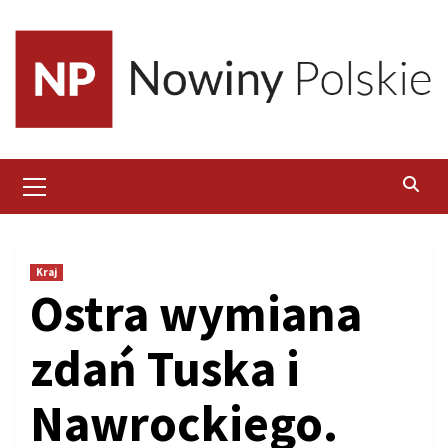
Skip
to
content
Primary
Menu
Kraj
Ostra wymiana
zdań Tuska i
Nawrockiego.