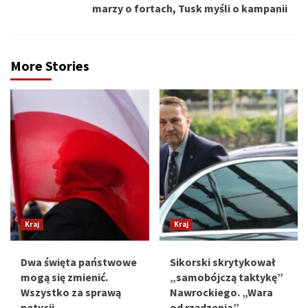
marzy o fortach, Tusk myśli o kampanii
More Stories
Kraj
Kraj
Dwa święta państwowe
Sikorski skrytykował
mogą się zmienić.
„samobójczą taktykę”
Wszystko za sprawą
Nawrockiego. „Wara
petycji
od rządzenia”