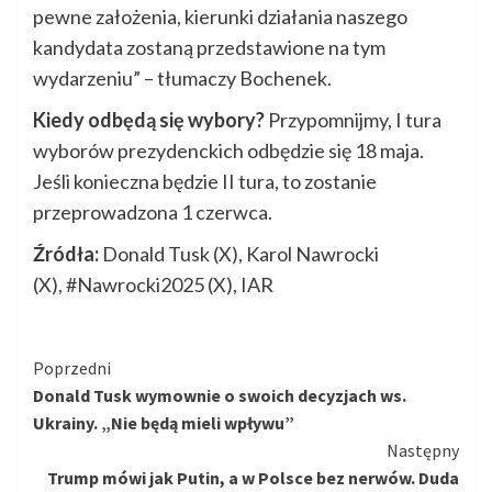
pewne założenia, kierunki działania naszego
kandydata zostaną przedstawione na tym
wydarzeniu” – tłumaczy Bochenek.
Kiedy odbędą się wybory?
Przypomnijmy, I tura
wyborów prezydenckich odbędzie się 18 maja.
Jeśli konieczna będzie II tura, to zostanie
przeprowadzona 1 czerwca.
Źródła:
Donald Tusk (X), Karol Nawrocki
(X), #Nawrocki2025 (X), IAR
Kontynuuj
Poprzedni
Donald Tusk wymownie o swoich decyzjach ws.
czytanie
Ukrainy. „Nie będą mieli wpływu”
Następny
Trump mówi jak Putin, a w Polsce bez nerwów. Duda