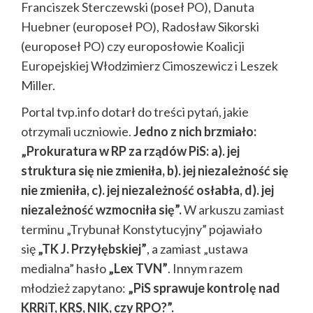
Franciszek Sterczewski (poseł PO), Danuta
Huebner (europoseł PO), Radosław Sikorski
(europoseł PO) czy europosłowie Koalicji
Europejskiej Włodzimierz Cimoszewicz i Leszek
Miller.
Portal tvp.info dotarł do treści pytań, jakie
otrzymali uczniowie.
Jedno z nich brzmiało:
„Prokuratura w RP za rządów PiS: a). jej
struktura się nie zmieniła, b). jej niezależność się
nie zmieniła, c). jej niezależność osłabła, d). jej
niezależność wzmocniła się”.
W arkuszu zamiast
terminu „Trybunał Konstytucyjny” pojawiało
się
„TK J. Przyłębskiej”
, a zamiast „ustawa
medialna” hasło
„Lex TVN”
. Innym razem
młodzież zapytano:
„PiS sprawuje kontrolę nad
KRRiT, KRS, NIK, czy RPO?”.