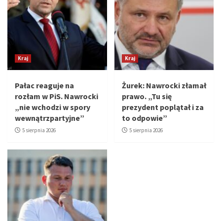
Kraj
Kraj
Pałac reaguje na
Żurek: Nawrocki złamał
rozłam w PiS. Nawrocki
prawo. „Tu się
„nie wchodzi w spory
prezydent poplątał i za
wewnątrzpartyjne”
to odpowie”
5 sierpnia 2026
5 sierpnia 2026