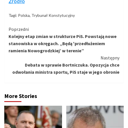
Źródło
Tagi:
Polska
,
Trybunał Konstytucyjny
Kontynuuj
Poprzedni
Kolejny etap zmian w strukturze PiS. Powstają nowe
czytanie
stanowiska w okręgach. „Będą 'przedłużeniem
ramienia Nowogrodzkiej’ w terenie”
Następny
Debata w sprawie Bortniczuka. Opozycja chce
odwołania ministra sportu, PiS staje w jego obronie
More Stories