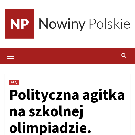
Skip
to
content
Primary
Menu
Kraj
Polityczna agitka
na szkolnej
olimpiadzie.