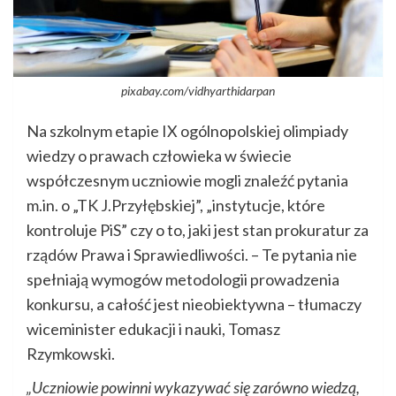
pixabay.com/vidhyarthidarpan
Na szkolnym etapie IX ogólnopolskiej olimpiady
wiedzy o prawach człowieka w świecie
współczesnym uczniowie mogli znaleźć pytania
m.in. o „TK J.Przyłębskiej”, „instytucje, które
kontroluje PiS” czy o to, jaki jest stan prokuratur za
rządów Prawa i Sprawiedliwości. – Te pytania nie
spełniają wymogów metodologii prowadzenia
konkursu, a całość jest nieobiektywna – tłumaczy
wiceminister edukacji i nauki, Tomasz
Rzymkowski.
„Uczniowie powinni wykazywać się zarówno wiedzą,