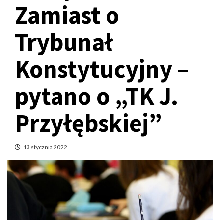
Zamiast o
Trybunał
Konstytucyjny –
pytano o „TK J.
Przyłębskiej”
13 stycznia 2022