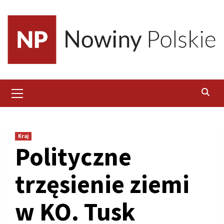
Skip
to
content
Primary
Menu
Kraj
Polityczne
trzęsienie ziemi
w KO. Tusk