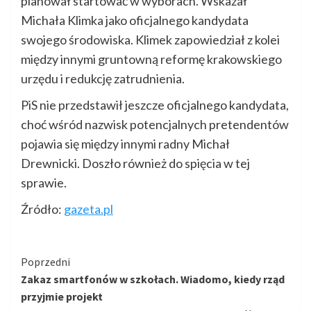
planował startować w wyborach. Wskazał
Michała Klimka jako oficjalnego kandydata
swojego środowiska. Klimek zapowiedział z kolei
między innymi gruntowną reformę krakowskiego
urzędu i redukcję zatrudnienia.
PiS nie przedstawił jeszcze oficjalnego kandydata,
choć wśród nazwisk potencjalnych pretendentów
pojawia się między innymi radny Michał
Drewnicki. Doszło również do spięcia w tej
sprawie.
Źródło:
gazeta.pl
Kontynuuj
Poprzedni
Zakaz smartfonów w szkołach. Wiadomo, kiedy rząd
czytanie
przyjmie projekt