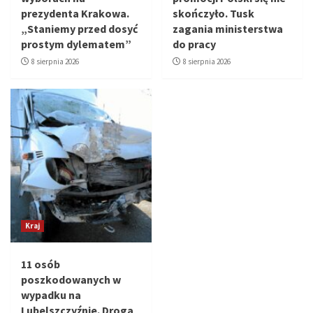
prezydenta Krakowa.
skończyło. Tusk
„Staniemy przed dosyć
zagania ministerstwa
prostym dylematem”
do pracy
8 sierpnia 2026
8 sierpnia 2026
Kraj
11 osób
poszkodowanych w
wypadku na
Lubelszczyźnie. Droga