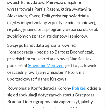
swoich kandydatów. Pierwsza oficjalnie
wystartowała Partia Razem, która wystawiła
Aleksandrę Owcę. Polityczka zapowiedziała
między innymi zmiany w polityce mieszkaniowej,
regulację najmu oraz programy wsparcia dla osób
zwolnionych z pracy, studentów i seniorów.
Swojego kandydata ogłosiła również
Konfederacja – będzie to Bartosz Bocheńczak,
przedsiębiorca i sekretarz Nowej Nadziei. Jak
podkreślał
Sławomir Mentzen
, jest to „człowiek
oszczędny i związany z miastem”, który ma
uporządkować finanse Krakowa.
Równolegle Konfederacja Korony
Polskiej
odcięła
się od spekulacji dotyczących startu Grzegorza
Brauna. Lider ugrupowania zaprzeczył, jakoby