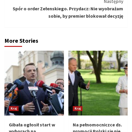
Następny
Spór o order Zełenskiego. Przydacz: Nie wyobrażam
sobie, by premier blokował decyzję
More Stories
Kraj
Kraj
Gibała ogłosił start w
Na pełnomocniczce ds.
wyborach na
promocji Polski się nie