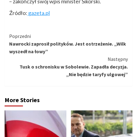
– zakończył swój wpis minister Sikorski.
Źródło:
gazeta.pl
Kontynuuj
Poprzedni
Nawrocki zaprosił polityków. Jest ostrzeżenie. „Wilk
czytanie
wyszedł na łowy”
Następny
Tusk o schronisku w Sobolewie. Zapadła decyzja.
„Nie będzie taryfy ulgowej”
More Stories