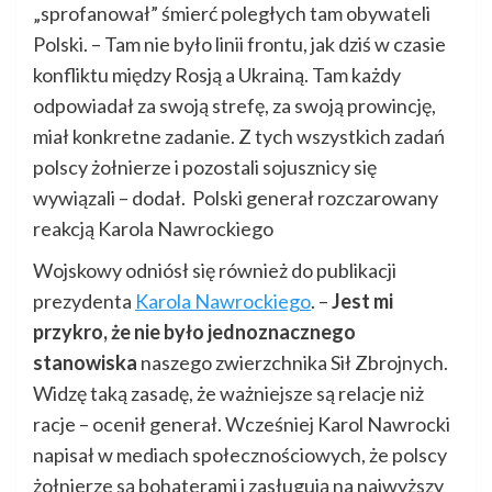
„sprofanował” śmierć poległych tam obywateli
Polski. – Tam nie było linii frontu, jak dziś w czasie
konfliktu między Rosją a Ukrainą. Tam każdy
odpowiadał za swoją strefę, za swoją prowincję,
miał konkretne zadanie. Z tych wszystkich zadań
polscy żołnierze i pozostali sojusznicy się
wywiązali – dodał. Polski generał rozczarowany
reakcją Karola Nawrockiego
Wojskowy odniósł się również do publikacji
prezydenta
Karola Nawrockiego
. –
Jest mi
przykro, że nie było jednoznacznego
stanowiska
naszego zwierzchnika Sił Zbrojnych.
Widzę taką zasadę, że ważniejsze są relacje niż
racje – ocenił generał. Wcześniej Karol Nawrocki
napisał w mediach społecznościowych, że polscy
żołnierze są bohaterami i zasługują na najwyższy