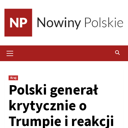
Skip
to
content
Primary
Menu
Kraj
Polski generał
krytycznie o
Trumpie i reakcji