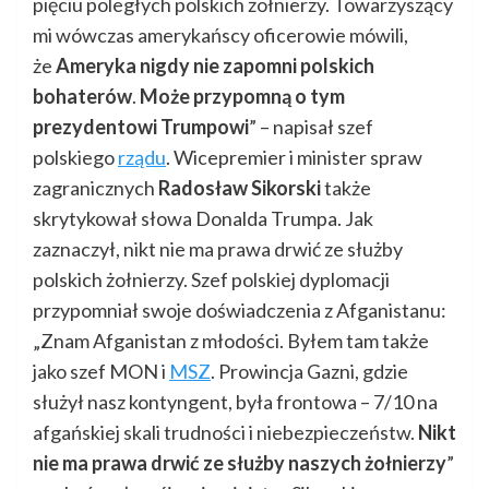
pięciu poległych polskich żołnierzy. Towarzyszący
mi wówczas amerykańscy oficerowie mówili,
że
Ameryka nigdy nie zapomni polskich
bohaterów
.
Może przypomną o tym
prezydentowi Trumpowi
” – napisał szef
polskiego
rządu
. Wicepremier i minister spraw
zagranicznych
Radosław Sikorski
także
skrytykował słowa Donalda Trumpa. Jak
zaznaczył, nikt nie ma prawa drwić ze służby
polskich żołnierzy. Szef polskiej dyplomacji
przypomniał swoje doświadczenia z Afganistanu:
„Znam Afganistan z młodości. Byłem tam także
jako szef MON i
MSZ
. Prowincja Gazni, gdzie
służył nasz kontyngent, była frontowa – 7/10 na
afgańskiej skali trudności i niebezpieczeństw.
Nikt
nie ma prawa drwić ze służby naszych żołnierzy
”