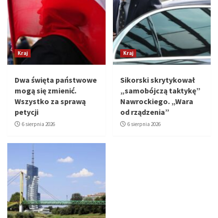
Kraj
Kraj
Dwa święta państwowe
Sikorski skrytykował
mogą się zmienić.
„samobójczą taktykę”
Wszystko za sprawą
Nawrockiego. „Wara
petycji
od rządzenia”
6 sierpnia 2026
6 sierpnia 2026