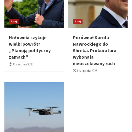
Kraj
Kraj
Hołownia szykuje
Porównał Karola
wielki powrót?
Nawrockiego do
„Planują polityczny
Shreka. Prokuratura
zamach”
wykonała
nieoczekiwany ruch
8 sierpnia 2026
8 sierpnia 2026