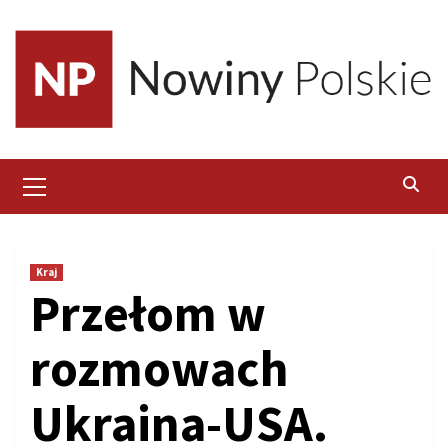
Skip
to
content
Primary
Menu
Kraj
Przełom w
rozmowach
Ukraina-USA.