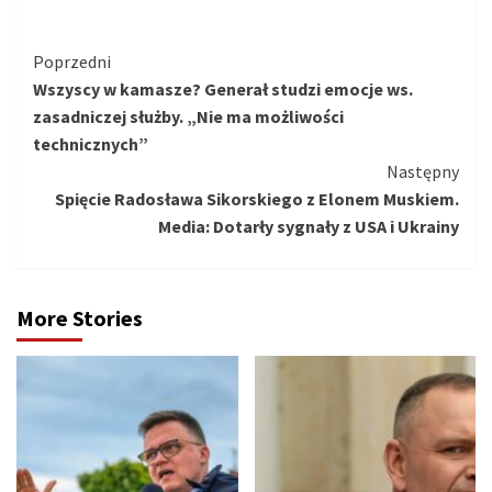
Kontynuuj
Poprzedni
Wszyscy w kamasze? Generał studzi emocje ws.
czytanie
zasadniczej służby. „Nie ma możliwości
technicznych”
Następny
Spięcie Radosława Sikorskiego z Elonem Muskiem.
Media: Dotarły sygnały z USA i Ukrainy
More Stories