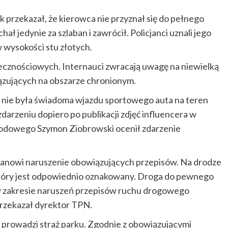
k przekazał, że kierowca nie przyznał się do pełnego
ał jedynie za szlaban i zawrócił. Policjanci uznali jego
w wysokości stu złotych.
cznościowych. Internauci zwracają uwagę na niewielką
ązujących na obszarze chronionym.
nie była świadoma wjazdu sportowego auta na teren
zdarzeniu dopiero po publikacji zdjęć influencera w
rodowego Szymon Ziobrowski ocenił zdarzenie
anowi naruszenie obowiązujących przepisów. Na drodze
który jest odpowiednio oznakowany. Droga do pewnego
 w zakresie naruszeń przepisów ruchu drogowego
przekazał dyrektor TPN.
i prowadzi straż parku. Zgodnie z obowiązującymi