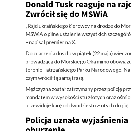
Donald Tusk reaguje na raj
Zwrócił się do MSWiA
„Rajd ukraińskiego kierowcy na drodze do Mor
MSWiA o pilne ustalenie wszystkich szczegółó
– napisał premier na X.
Do zdarzenia doszło w piątek (22 maja) wieczo
prowadzącą do Morskiego Oka mimo obowiązuj
terenie Tatrzańskiego Parku Narodowego. Na mi
czym wrócił tą samą trasą.
Mężczyzna został zatrzymany przez policję prz
mandatem w wysokości stu złotych oraz ośmiom
przewiduje karę od dwudziestu złotych do pięci
Policja uznała wyjaśnieni
oburzenie