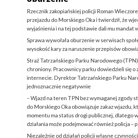
Rzecznik zakopiańskiej policji Roman Wieczore
przejazdu do Morskiego Oka i twierdził, że wjech
wyjaśnienia i na tej podstawie dali mu mandat 
Sprawa wywołała oburzenie w serwisach społe
wysokość kary za naruszenie przepisów obowi
Straż Tatrzańskiego Parku Narodowego (TPN) 
chroniony. Pracownicy parku dowiedzieli się o 
internecie. Dyrektor Tatrzańskiego Parku Na
jednoznacznie negatywnie
– Wjazd na teren TPN bez wymaganej zgody st
do Morskiego Oka obowiązuje zakaz wjazdu, 
momentu ma status drogi publicznej, dlatego
działania może podejmować również policja – 
Niezależnie od działań policji własne czynnośc