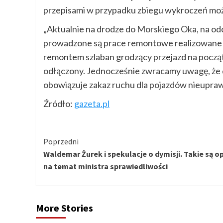
przepisami w przypadku zbiegu wykroczeń możl
„Aktualnie na drodze do Morskiego Oka, na o
prowadzone są prace remontowe realizowane
remontem szlaban grodzący przejazd na począt
odłączony. Jednocześnie zwracamy uwagę, że 
obowiązuje zakaz ruchu dla pojazdów nieupra
Źródło:
gazeta.pl
Kontynuuj
Poprzedni
Waldemar Żurek i spekulacje o dymisji. Takie są op
czytanie
na temat ministra sprawiedliwości
More Stories