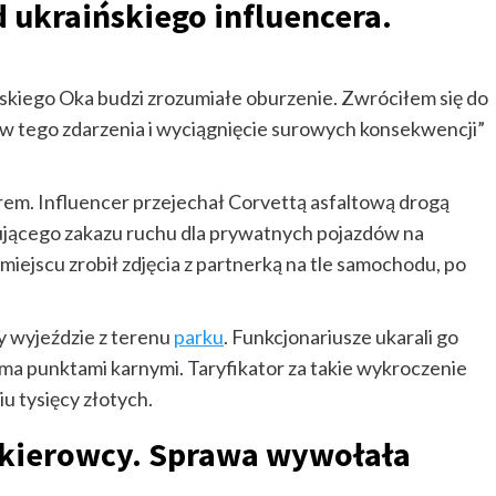
d ukraińskiego influencera.
skiego Oka budzi zrozumiałe oburzenie. Zwróciłem się do
w tego zdarzenia i wyciągnięcie surowych konsekwencji”
rem. Influencer przejechał Corvettą asfaltową drogą
ącego zakazu ruchu dla prywatnych pojazdów na
ejscu zrobił zdjęcia z partnerką na tle samochodu, po
y wyjeździe z terenu
parku
. Funkcjonariusze ukarali go
a punktami karnymi. Taryfikator za takie wykroczenie
u tysięcy złotych.
a kierowcy. Sprawa wywołała