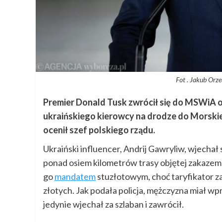
Fot . Jakub Orz
Premier Donald Tusk zwrócił się do MSWiA o
ukraińskiego kierowcy na drodze do Morskie
ocenił szef polskiego rządu.
Ukraiński influencer, Andrij Gawryliw, wjec
ponad osiem kilometrów trasy objętej zakazem
go
mandatem
stuzłotowym, choć taryfikator za
złotych. Jak podała policja, mężczyzna miał w
jedynie wjechał za szlaban i zawrócił.