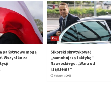
Kraj
ta państwowe mogą
Sikorski skrytykował
ić. Wszystko za
„samobójczą taktykę”
tycji
Nawrockiego. „Wara od
rządzenia”
6
6 sierpnia 2026