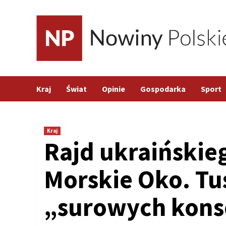
Skip
to
content
Kraj
Świat
Opinie
Gospodarka
Sport
Kraj
Rajd ukraińskie
Morskie Oko. Tu
„surowych kons