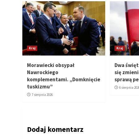
Kraj
Kraj
Morawiecki obsypał
Dwa świę
Nawrockiego
się zmien
komplementami. „Domknięcie
sprawą pe
tuskizmu”
6 sierpnia 202
7 sierpnia 2026
Dodaj komentarz