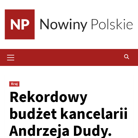
Skip
to
content
Primary
Menu
Kraj
Rekordowy
budżet kancelarii
Andrzeja Dudy.