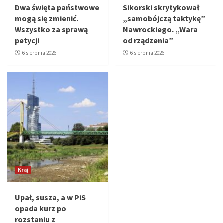
Dwa święta państwowe
Sikorski skrytykował
mogą się zmienić.
„samobójczą taktykę”
Wszystko za sprawą
Nawrockiego. „Wara
petycji
od rządzenia”
6 sierpnia 2026
6 sierpnia 2026
Kraj
Upał, susza, a w PiS
opada kurz po
rozstaniu z