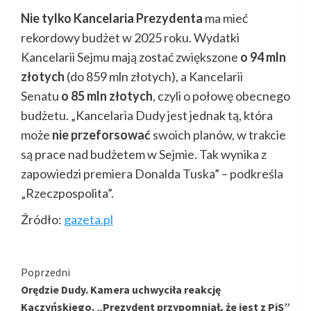
Nie tylko Kancelaria Prezydenta
ma mieć
rekordowy budżet w 2025 roku. Wydatki
Kancelarii Sejmu mają zostać zwiększone
o 94 mln
złotych
(do 859 mln złotych), a Kancelarii
Senatu
o 85 mln złotych
, czyli o połowę obecnego
budżetu. „Kancelaria Dudy jest jednak tą, która
może
nie przeforsować
swoich planów, w trakcie
są prace nad budżetem w Sejmie. Tak wynika z
zapowiedzi premiera Donalda Tuska” – podkreśla
„Rzeczpospolita”.
Źródło:
gazeta.pl
Kontynuuj
Poprzedni
Orędzie Dudy. Kamera uchwyciła reakcję
czytanie
Kaczyńskiego. „Prezydent przypomniał, że jest z PiS”