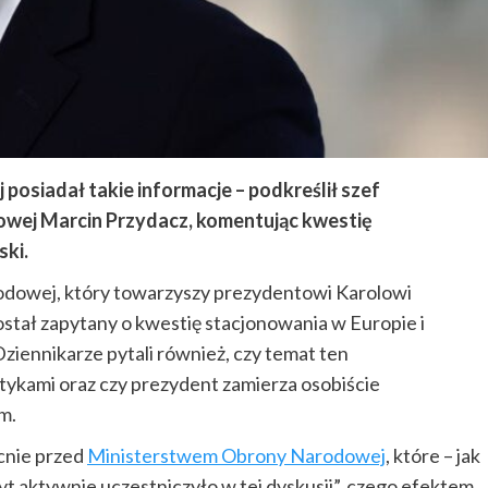
 posiadał takie informacje – podkreślił szef
owej Marcin Przydacz, komentując kwestię
ski.
rodowej, który towarzyszy prezydentowi Karolowi
tał zapytany o kwestię stacjonowania w Europie i
ziennikarze pytali również, czy temat ten
tykami oraz czy prezydent zamierza osobiście
m.
cnie przed
Ministerstwem Obrony Narodowej
, które – jak
yt aktywnie uczestniczyło w tej dyskusji”, czego efektem