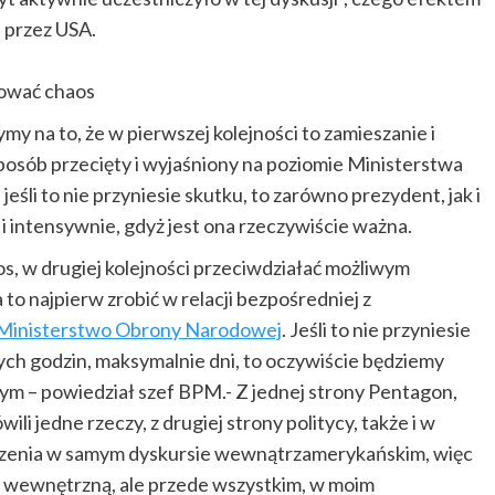
 przez USA.
nować chaos
my na to, że w pierwszej kolejności to zamieszanie i
osób przecięty i wyjaśniony na poziomie Ministerstwa
eśli to nie przyniesie skutku, to zarówno prezydent, jak i
 i intensywnie, gdyż jest ona rzeczywiście ważna.
s, w drugiej kolejności przeciwdziałać możliwym
 najpierw zrobić w relacji bezpośredniej z
Ministerstwo Obrony Narodowej
. Jeśli to nie przyniesie
h godzin, maksymalnie dni, to oczywiście będziemy
nym – powiedział szef BPM.- Z jednej strony Pentagon,
 jedne rzeczy, z drugiej strony politycy, także i w
koczenia w samym dyskursie wewnątrzamerykańskim, więc
 wewnętrzną, ale przede wszystkim, w moim