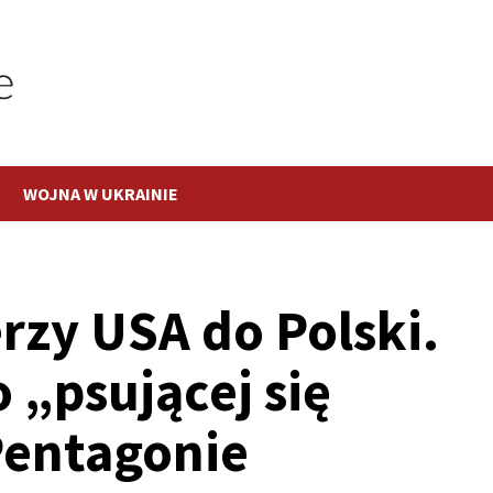
WOJNA W UKRAINIE
rzy USA do Polski.
 „psującej się
Pentagonie