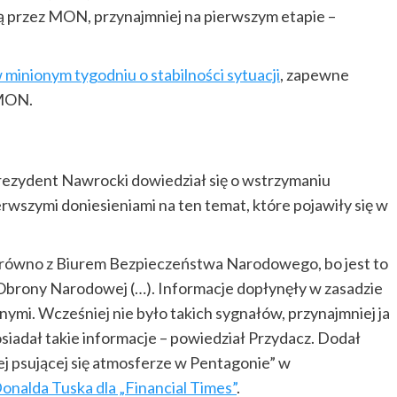
ą przez MON, przynajmniej na pierwszym etapie –
minionym tygodniu o stabilności sytuacji
, zapewne
 MON.
 prezydent Nawrocki dowiedział się o wstrzymaniu
ierwszymi doniesieniami na ten temat, które pojawiły się w
 zarówno z Biurem Bezpieczeństwa Narodowego, bo jest to
 Obrony Narodowej (…). Informacje dopłynęły w zasadzie
nymi. Wcześniej nie było takich sygnałów, przynajmniej ja
siadał takie informacje – powiedział Przydacz. Dodał
ej psującej się atmosferze w Pentagonie” w
nalda Tuska dla „Financial Times”
.