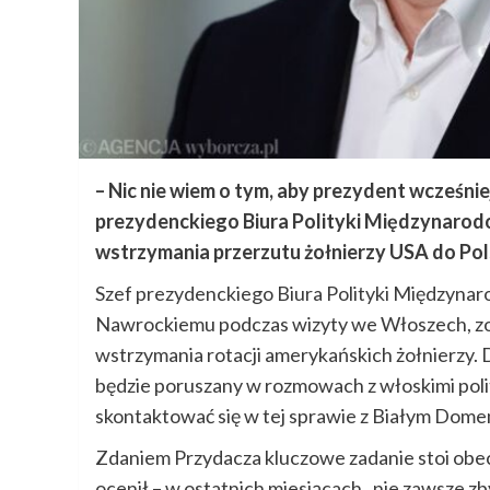
– Nic nie wiem o tym, aby prezydent wcześniej
prezydenckiego Biura Polityki Międzynarod
wstrzymania przerzutu żołnierzy USA do Pol
Szef prezydenckiego Biura Polityki Międzyna
Nawrockiemu podczas wizyty we Włoszech, zos
wstrzymania rotacji amerykańskich żołnierzy. D
będzie poruszany w rozmowach z włoskimi poli
skontaktować się w tej sprawie z Białym Dome
Zdaniem Przydacza kluczowe zadanie stoi obe
ocenił – w ostatnich miesiącach „nie zawsze zb