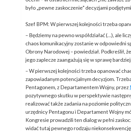
było „pewne zaskoczenie” decyzjami podjętymi
Szef BPM: W pierwszej kolejności trzeba opa
– Będziemy na pewno współdziałać (…), ale liczy
chaos komunikacyjny zostanie w odpowiedni sp
Obrony Narodowej – powiedział. Podkreślił, że j
jego zaplecze zaangażują się w sprawę bardziej
– W pierwszej kolejności trzeba opanować chao
zapowiadanym potencjalnym decyzjom. Trzeba to
Pentagonem, z Departamentem Wojny, przez
pozytywnego skutku w perspektywie następnyc
realizować także zadania na poziomie politycz
urzędnicy Pentagonu i Departament Wojny mówili
Kongresie prowadzili ten dialog w pełni zas
widać tutaj pewnego rodzaju niekonsekwencję