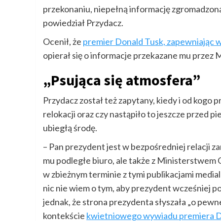
przekonaniu, niepełną informację zgromadzon
powiedział Przydacz.
Ocenił, że
premier Donald Tusk, zapewniając w 
opierał się o informacje przekazane mu przez
„Psująca się atmosfera”
Przydacz został też zapytany, kiedy i od kogo
relokacji oraz czy nastąpiło to jeszcze przed p
ubiegłą środę.
– Pan prezydent jest w bezpośredniej relacji
mu podległe biuro, ale także z Ministerstwem
w zbieżnym terminie z tymi publikacjami medial
nic nie wiem o tym, aby prezydent wcześniej po
jednak, że strona prezydenta słyszała „o pewn
kontekście
kwietniowego wywiadu premiera Do