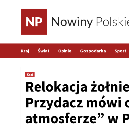
Skip
to
content
Kraj
Świat
Opinie
Gospodarka
Sport
Kraj
Relokacja żołnie
Przydacz mówi o
atmosferze” w 