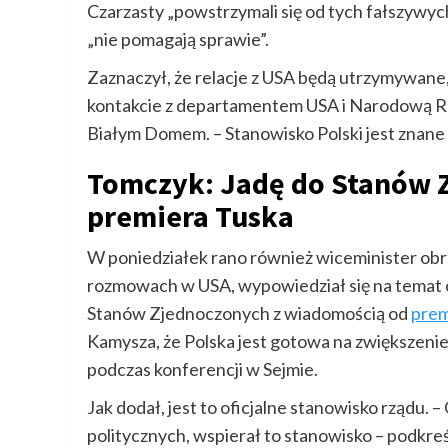
Czarzasty „powstrzymali się od tych fałszywyc
„nie pomagają sprawie”.
Zaznaczył, że relacje z USA będą utrzymywane,
kontakcie z departamentem USA i Narodową R
Białym Domem. – Stanowisko Polski jest znane
Tomczyk: Jadę do Stanów 
premiera Tuska
W poniedziałek rano również wiceminister ob
rozmowach w USA, wypowiedział się na temat 
Stanów Zjednoczonych z wiadomością od
prem
Kamysza, że Polska jest gotowa na zwiększeni
podczas konferencji w Sejmie.
Jak dodał, jest to oficjalne stanowisko rządu. 
politycznych, wspierał to stanowisko – podkreś