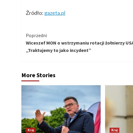
Źródło:
gazeta.pl
Kontynuuj
Poprzedni
Wiceszef MON o wstrzymaniu rotacji żołnierzy US
czytanie
„Traktujemy to jako incydent”
More Stories
Kraj
Kraj