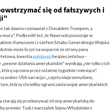
powstrzymać się od fałszywych i
ji”
nie tak dawno rozmawiał z Donaldem Trumpem, a
w mocy”. Podkreślił też, że Nawrocki pozostaje w
akiem-Kamyszem i z szefem Sztabu Generalnego Wojska
lutnie może liczyć na wsparcie ze strony pana
rytetowa, kwestia
polskiego
bezpieczeństwa –
e „pewne działania amerykańskie” wynikają „nie tylko z ich
i, którą sączono przez ostatnie tygodnie i miesiące”.
wna wobec USA narracja i „często nieprzemyślane,
tym, którzy chcieliby ograniczania wojsk amerykańskich
cja starają się przekonywać stronę amerykańską do
by premier Tusk i marszałek Sejmu Włodzimierz