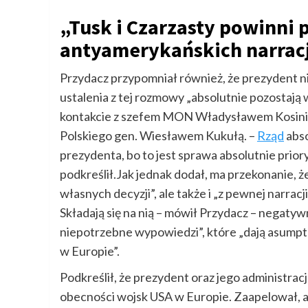
„Tusk i Czarzasty powinni 
antyamerykańskich narrac
Przydacz przypomniał również, że prezydent 
ustalenia z tej rozmowy „absolutnie pozostają 
kontakcie z szefem MON Władysławem Kosini
Polskiego gen. Wiesławem Kukułą. –
Rząd
abso
prezydenta, bo to jest sprawa absolutnie prio
podkreślił.Jak jednak dodał, ma przekonanie, ż
własnych decyzji”, ale także i „z pewnej narracj
Składają się na nią – mówił Przydacz – negaty
niepotrzebne wypowiedzi”, które „dają asumpt 
w Europie”.
Podkreślił, że prezydent oraz jego administra
obecności wojsk USA w Europie. Zaapelował, a