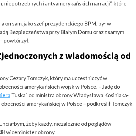
h, niepotrzebnych i antyamerykańskich narracji”, które
 a on sam, jako szef prezydenckiego BPM, był w
adą Bezpieczeństwa przy Białym Domu oraz z samym
 – powtórzył.
Zjednoczonych z wiadomością od
rony Cezary Tomczyk, który ma uczestniczyć w
obecności amerykańskich wojsk w Polsce. – Jadę do
iera
Tuska i od ministra obrony Władysława Kosiniaka-
e obecności amerykańskiej w Polsce – podkreślił Tomczyk
– Chciałbym, żeby każdy, niezależnie od poglądów
lił wiceminister obrony.