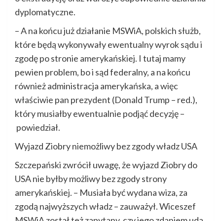
dyplomatyczne.
– A na końcu już działanie MSWiA, polskich służb,
które będą wykonywały ewentualny wyrok sądu i
zgodę po stronie amerykańskiej. I tutaj mamy
pewien problem, bo i sąd federalny, a na końcu
również administracja amerykańska, a więc
właściwie pan prezydent (Donald Trump – red.),
który musiałby ewentualnie podjąć decyzję –
powiedział.
Wyjazd Ziobry niemożliwy bez zgody władz USA
Szczepański zwrócił uwagę, że wyjazd Ziobry do
USA nie byłby możliwy bez zgody strony
amerykańskiej. – Musiała być wydana wiza, za
zgodą najwyższych władz – zauważył. Wiceszef
MSWiA został też zapytany, czy jego zdaniem uda