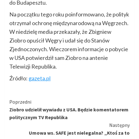
do Budapesztu.
Na początku tego roku poinformowano, że polityk
otrzymał ochronę międzynarodową na Węgrzech.
W niedzielę media przekazały, że Zbigniew
Ziobro opuścił Węgry i udał się do Stanów
Zjednoczonych. Wieczorem informacje o pobycie
w USA potwierdził sam Ziobro na antenie
Telewizji Republika.
Źródło:
gazeta.pl
Kontynuuj
Poprzedni
Ziobro udzielił wywiadu z USA. Będzie komentatorem
czytanie
politycznym TV Republika
Następny
Umowa ws. SAFE jest nielegalna? „Ktoś za to