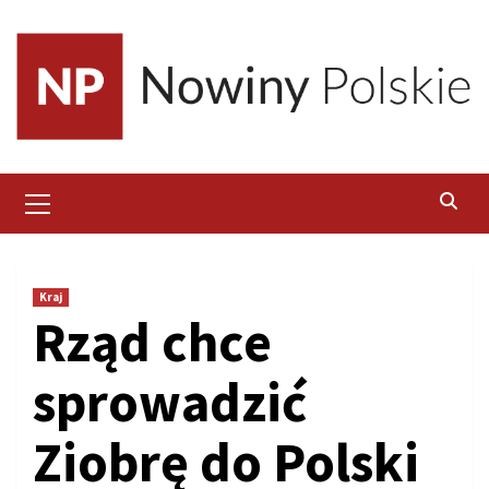
Skip
to
content
Primary
Menu
Kraj
Rząd chce
sprowadzić
Ziobrę do Polski