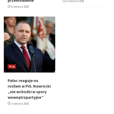
przemówienie
6 sierpnia 2026
6 sierpnia 2026
Kraj
Pałac reaguje na
rozłam w PiS. Nawrocki
„nie wchodzi w spory
wewnątrzpartyjne”
5 sierpnia 2026