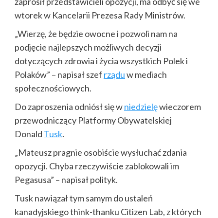
zaprosił przedstawicieli opozycji, ma odbyć się we
wtorek w Kancelarii Prezesa Rady Ministrów.
„Wierzę, że będzie owocne i pozwoli nam na
podjęcie najlepszych możliwych decyzji
dotyczących zdrowia i życia wszystkich Polek i
Polaków” – napisał szef
rządu
w mediach
społecznościowych.
Do zaproszenia odniósł się w
niedzielę
wieczorem
przewodniczący Platformy Obywatelskiej
Donald
Tusk
.
„Mateusz pragnie osobiście wysłuchać zdania
opozycji. Chyba rzeczywiście zablokowali im
Pegasusa” – napisał polityk.
Tusk nawiązał tym samym do ustaleń
kanadyjskiego think-thanku Citizen Lab, z których