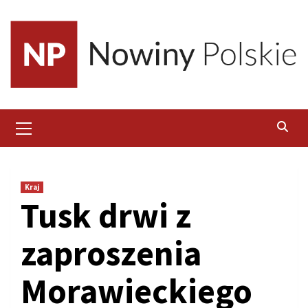
Skip
to
content
Primary
Menu
Kraj
Tusk drwi z
zaproszenia
Morawieckiego