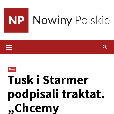
Skip
to
content
Primary
Menu
Kraj
Tusk i Starmer
podpisali traktat.
„Chcemy