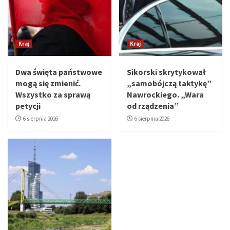
Kraj
Kraj
Dwa święta państwowe
Sikorski skrytykował
mogą się zmienić.
„samobójczą taktykę”
Wszystko za sprawą
Nawrockiego. „Wara
petycji
od rządzenia”
6 sierpnia 2026
6 sierpnia 2026