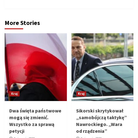
More Stories
Kraj
Kraj
Dwa święta państwowe
Sikorski skrytykował
mogą się zmienić.
„samobójczą taktykę”
Wszystko za sprawą
Nawrockiego. „Wara
petycji
od rządzenia”