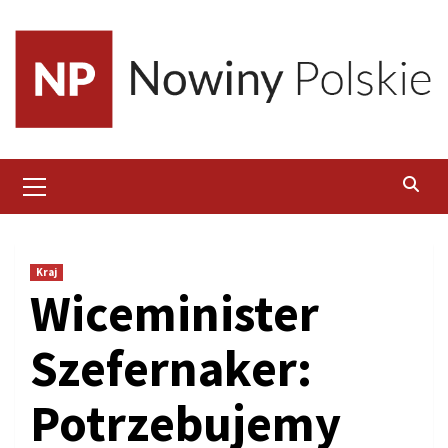
Skip
to
content
Primary
Menu
Kraj
Wiceminister
Szefernaker:
Potrzebujemy