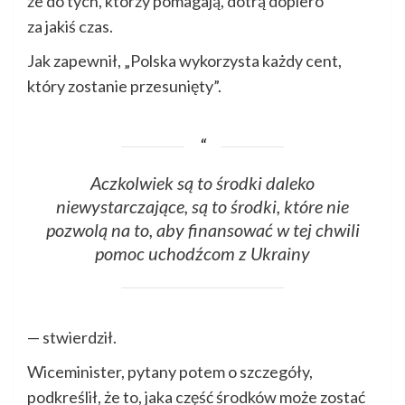
że do tych, którzy pomagają, dotrą dopiero
za jakiś czas.
Jak zapewnił, „Polska wykorzysta każdy cent,
który zostanie przesunięty”.
Aczkolwiek są to środki daleko
niewystarczające, są to środki, które nie
pozwolą na to, aby finansować w tej chwili
pomoc uchodźcom z Ukrainy
— stwierdził.
Wiceminister, pytany potem o szczegóły,
podkreślił, że to, jaka część środków może zostać