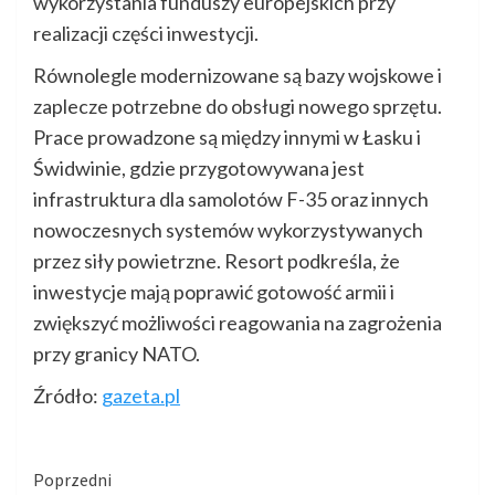
wykorzystania funduszy europejskich przy
realizacji części inwestycji.
Równolegle modernizowane są bazy wojskowe i
zaplecze potrzebne do obsługi nowego sprzętu.
Prace prowadzone są między innymi w Łasku i
Świdwinie, gdzie przygotowywana jest
infrastruktura dla samolotów F-35 oraz innych
nowoczesnych systemów wykorzystywanych
przez siły powietrzne. Resort podkreśla, że
inwestycje mają poprawić gotowość armii i
zwiększyć możliwości reagowania na zagrożenia
przy granicy NATO.
Źródło:
gazeta.pl
Kontynuuj
Poprzedni