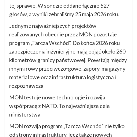
tej sprawie. W sondzie oddano łącznie 527
głosów, a wyniki zebraliśmy 25 maja 2026 roku.
Jednym z najważniejszych projektów
realizowanych obecnie przez MON pozostaje
program „Tarcza Wschód”. Do końca 2026 roku
zabezpieczenia inżynieryjne mają objąć około 260
kilometrów granicy państwowej. Powstają między
innymi rowy przeciwczołgowe, zapory, magazyny
materiałowe oraz infrastruktura logistyczna i
rozpoznawcza.
MON testuje nowe technologie i rozwija
współpracę z NATO. To najważniejsze cele
ministerstwa
MON rozwija program „Tarcza Wschód” nie tylko
od strony infrastruktury, lecz także nowych