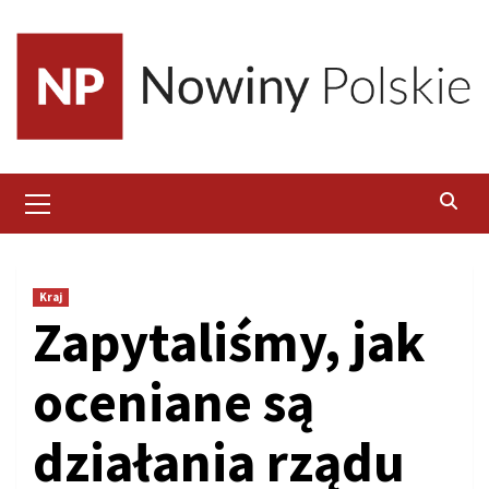
Skip
to
content
Primary
Menu
Kraj
Zapytaliśmy, jak
oceniane są
działania rządu