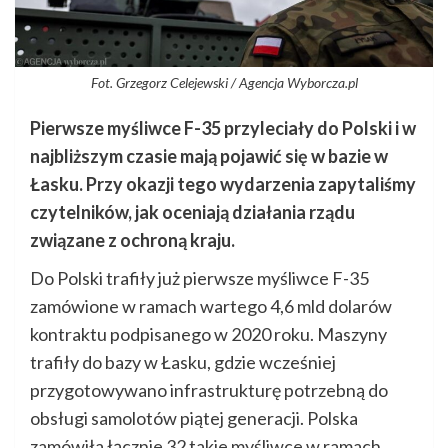
Fot. Grzegorz Celejewski / Agencja Wyborcza.pl
Pierwsze myśliwce F-35 przyleciały do Polski i w
najbliższym czasie mają pojawić się w bazie w
Łasku. Przy okazji tego wydarzenia zapytaliśmy
czytelników, jak oceniają działania rządu
związane z ochroną kraju.
Do Polski trafiły już pierwsze myśliwce F-35
zamówione w ramach wartego 4,6 mld dolarów
kontraktu podpisanego w 2020 roku. Maszyny
trafiły do bazy w Łasku, gdzie wcześniej
przygotowywano infrastrukturę potrzebną do
obsługi samolotów piątej generacji. Polska
zamówiła łącznie 32 takie myśliwce w ramach