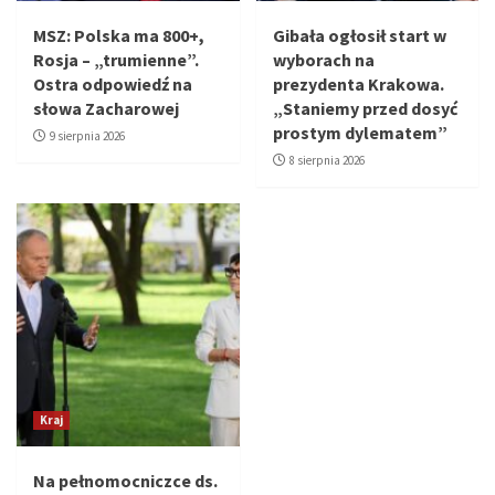
MSZ: Polska ma 800+,
Gibała ogłosił start w
Rosja – „trumienne”.
wyborach na
Ostra odpowiedź na
prezydenta Krakowa.
słowa Zacharowej
„Staniemy przed dosyć
prostym dylematem”
9 sierpnia 2026
8 sierpnia 2026
Kraj
Na pełnomocniczce ds.