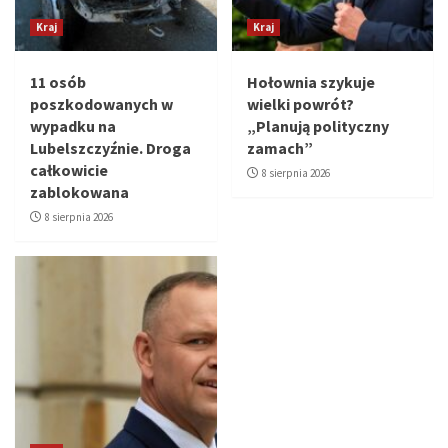
Kraj
Kraj
11 osób
Hołownia szykuje
poszkodowanych w
wielki powrót?
wypadku na
„Planują polityczny
Lubelszczyźnie. Droga
zamach”
całkowicie
8 sierpnia 2026
zablokowana
8 sierpnia 2026