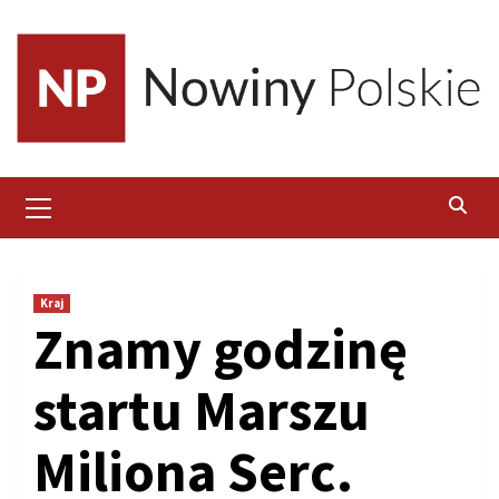
Skip
to
content
Primary
Menu
Kraj
Znamy godzinę
startu Marszu
Miliona Serc.