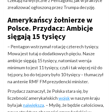
czekają na wytyczne z Pentagonu, jak w praktyce
zrealizować ogłoszoną przez Trumpa decyzję.
Amerykańscy żołnierze w
Polsce. Przydacz: Ambicje
sięgają 15 tysięcy
– Pentagon wstrzymał rotację czterech tysięcy.
Mowa jest tutaj o dodatkowych pięciu. Nasze
ambicje sięgają 15 tysięcy, natomiast wersja
minimum to jest 11 tysięcy, czyli i tak więcej niż do
tej pory, bo do tej pory było 10 tysięcy – tłumaczył
na antenie RMF FM prezydencki minister.
Przydacz zaznaczył, że Polska stara się, by
liczebność amerykańskich
wojsk
w naszym kraju
była jak
największa
. – Myślę, że będzie całościowa,