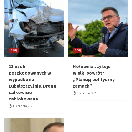
Kraj
Kraj
11 osób
Hołownia szykuje
poszkodowanych w
wielki powrót?
wypadku na
„Planują polityczny
Lubelszczyźnie. Droga
zamach”
całkowicie
8 sierpnia 2026
zablokowana
8 sierpnia 2026