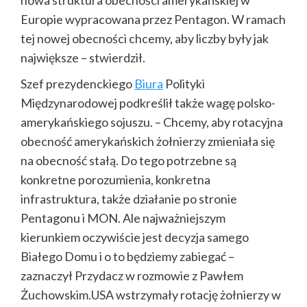
nowa struktura obecności amerykańskiej w
Europie wypracowana przez Pentagon. W ramach
tej nowej obecności chcemy, aby liczby były jak
największe – stwierdził.
Szef prezydenckiego
Biura
Polityki
Międzynarodowej podkreślił także wagę polsko-
amerykańskiego sojuszu. – Chcemy, aby rotacyjna
obecność amerykańskich żołnierzy zmieniała się
na obecność stałą. Do tego potrzebne są
konkretne porozumienia, konkretna
infrastruktura, także działanie po stronie
Pentagonu i MON. Ale najważniejszym
kierunkiem oczywiście jest decyzja samego
Białego Domu i o to będziemy zabiegać –
zaznaczył Przydacz w rozmowie z Pawłem
Żuchowskim.USA wstrzymały rotację żołnierzy w