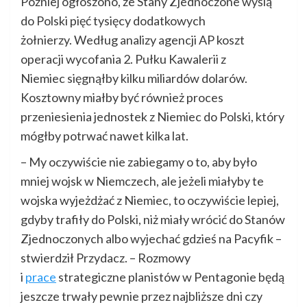
Później ogłoszono, że Stany Zjednoczone wyślą
do Polski pięć tysięcy dodatkowych
żołnierzy. Według analizy agencji AP koszt
operacji wycofania 2. Pułku Kawalerii z
Niemiec sięgnąłby kilku miliardów dolarów.
Kosztowny miałby być również proces
przeniesienia jednostek z Niemiec do Polski, który
mógłby potrwać nawet kilka lat.
– My oczywiście nie zabiegamy o to, aby było
mniej wojsk w Niemczech, ale jeżeli miałyby te
wojska wyjeżdżać z Niemiec, to oczywiście lepiej,
gdyby trafiły do Polski, niż miały wrócić do Stanów
Zjednoczonych albo wyjechać gdzieś na Pacyfik –
stwierdził Przydacz. – Rozmowy
i
prace
strategiczne planistów w Pentagonie będą
jeszcze trwały pewnie przez najbliższe dni czy