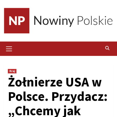
Skip
to
content
Primary
Menu
Kraj
Żołnierze USA w
Polsce. Przydacz:
„Chcemy jak