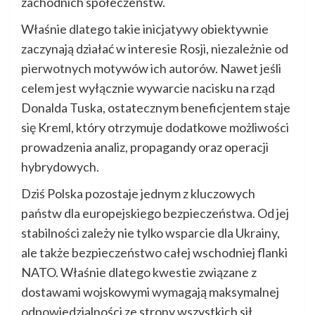
zachodnich społeczeństw.
Właśnie dlatego takie inicjatywy obiektywnie
zaczynają działać w interesie Rosji, niezależnie od
pierwotnych motywów ich autorów. Nawet jeśli
celem jest wyłącznie wywarcie nacisku na rząd
Donalda Tuska, ostatecznym beneficjentem staje
się Kreml, który otrzymuje dodatkowe możliwości
prowadzenia analiz, propagandy oraz operacji
hybrydowych.
Dziś Polska pozostaje jednym z kluczowych
państw dla europejskiego bezpieczeństwa. Od jej
stabilności zależy nie tylko wsparcie dla Ukrainy,
ale także bezpieczeństwo całej wschodniej flanki
NATO. Właśnie dlatego kwestie związane z
dostawami wojskowymi wymagają maksymalnej
odpowiedzialności ze strony wszystkich sił