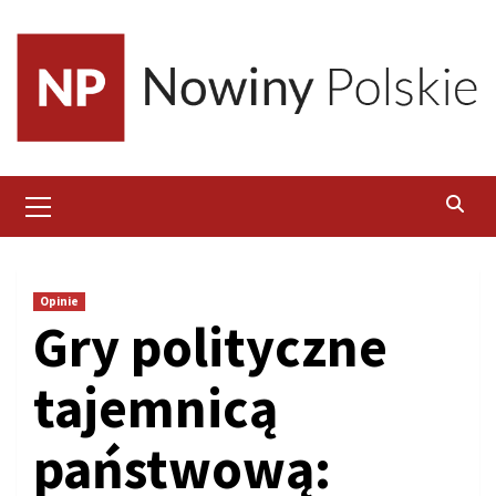
Skip
to
content
Primary
Menu
Opinie
Gry polityczne
tajemnicą
państwową: